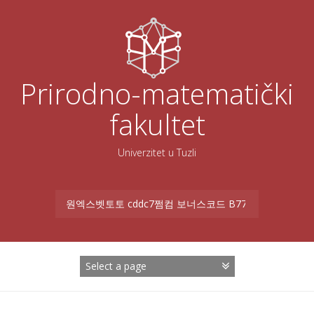
Skoči
na
sadržaj
Prirodno-matematički
fakultet
Univerzitet u Tuzli
Search
for: