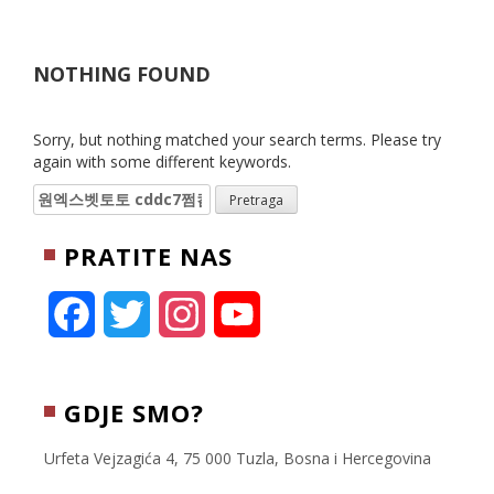
NOTHING FOUND
Sorry, but nothing matched your search terms. Please try
again with some different keywords.
Pretraga:
PRATITE NAS
F
T
I
Y
a
w
n
o
c
i
s
u
GDJE SMO?
e
t
t
T
Urfeta Vejzagića 4, 75 000 Tuzla, Bosna i Hercegovina