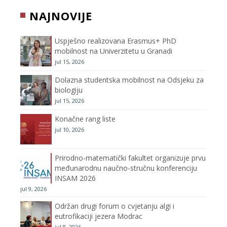
b
t
a
u
NAJNOVIJE
o
e
g
b
Uspješno realizovana Erasmus+ PhD
o
r
r
e
mobilnost na Univerzitetu u Granadi
jul 15, 2026
k
a
C
Dolazna studentska mobilnost na Odsjeku za
m
h
biologiju
jul 15, 2026
a
Konačne rang liste
n
jul 10, 2026
n
Prirodno-matematički fakultet organizuje prvu
međunarodnu naučno-stručnu konferenciju
e
INSAM 2026
jul 9, 2026
l
Održan drugi forum o cvjetanju algi i
eutrofikaciji jezera Modrac
jul 8, 2026