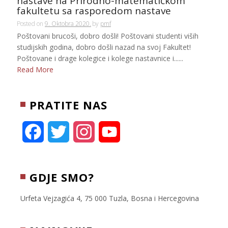
nastave na Prirodno-matematičkom
fakultetu sa rasporedom nastave
Posted on
9. Oktobra 2020.
by
pmf
Poštovani brucoši, dobro došli! Poštovani studenti viših
studijskih godina, dobro došli nazad na svoj Fakultet!
Poštovane i drage kolegice i kolege nastavnice i......
Read More
PRATITE NAS
F
T
I
Y
a
w
n
o
c
i
s
u
GDJE SMO?
e
t
t
T
Urfeta Vejzagića 4, 75 000 Tuzla, Bosna i Hercegovina
b
t
a
u