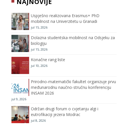
NAJNOVIJE
o
e
g
b
Uspješno realizovana Erasmus+ PhD
o
r
r
e
mobilnost na Univerzitetu u Granadi
jul 15, 2026
k
a
C
Dolazna studentska mobilnost na Odsjeku za
m
h
biologiju
jul 15, 2026
a
Konačne rang liste
n
jul 10, 2026
n
Prirodno-matematički fakultet organizuje prvu
međunarodnu naučno-stručnu konferenciju
e
INSAM 2026
jul 9, 2026
l
Održan drugi forum o cvjetanju algi i
eutrofikaciji jezera Modrac
jul 8, 2026