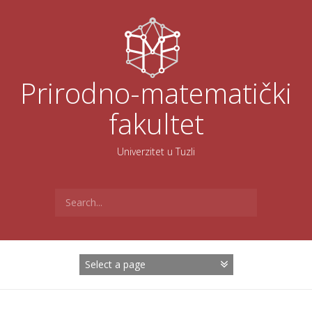
Skoči
na
sadržaj
Prirodno-matematički
fakultet
Univerzitet u Tuzli
Search
for: