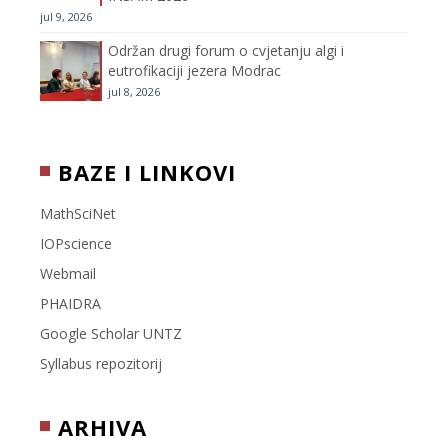
jul 9, 2026
l
Održan drugi forum o cvjetanju algi i
eutrofikaciji jezera Modrac
jul 8, 2026
BAZE I LINKOVI
MathSciNet
IOPscience
Webmail
PHAIDRA
Google Scholar UNTZ
Syllabus repozitorij
ARHIVA