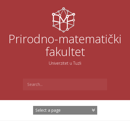
Skoči
na
sadržaj
Prirodno-matematički
fakultet
Univerzitet u Tuzli
Search
for: