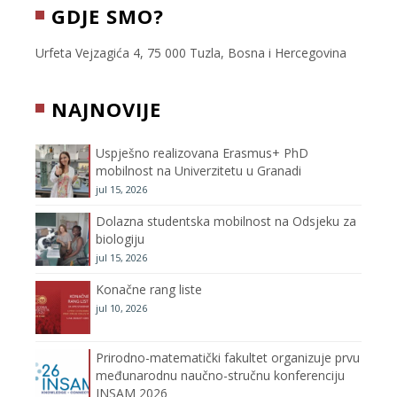
c
i
s
u
GDJE SMO?
e
t
t
T
Urfeta Vejzagića 4, 75 000 Tuzla, Bosna i Hercegovina
b
t
a
u
NAJNOVIJE
o
e
g
b
Uspješno realizovana Erasmus+ PhD
o
r
r
e
mobilnost na Univerzitetu u Granadi
jul 15, 2026
k
a
C
Dolazna studentska mobilnost na Odsjeku za
m
h
biologiju
jul 15, 2026
a
Konačne rang liste
n
jul 10, 2026
n
Prirodno-matematički fakultet organizuje prvu
međunarodnu naučno-stručnu konferenciju
e
INSAM 2026