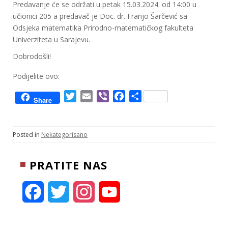
Predavanje će se održati u petak 15.03.2024. od 14:00 u
učionici 205 a predavač je Doc. dr. Franjo Šarčević sa
Odsjeka matematika Prirodno-matematičkog fakulteta
Univerziteta u Sarajevu.
Dobrodošli!
Podijelite ovo:
T
E
V
F
S
Share
w
m
i
a
h
i
a
b
c
a
t
i
e
e
r
Posted in
Nekategorisano
t
l
r
b
e
e
o
PRATITE NAS
r
o
k
F
T
I
Y
a
w
n
o