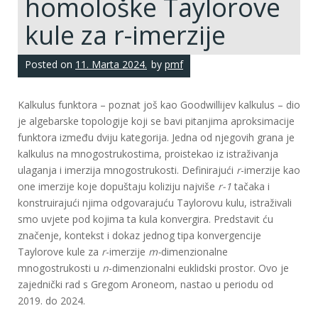
homološke Taylorove
kule za r-imerzije
Posted on
11. Marta 2024.
by
pmf
Kalkulus funktora – poznat još kao Goodwillijev kalkulus – dio
je algebarske topologije koji se bavi pitanjima aproksimacije
funktora između dviju kategorija. Jedna od njegovih grana je
kalkulus na mnogostrukostima, proistekao iz istraživanja
ulaganja i imerzija mnogostrukosti. Definirajući
r
-imerzije kao
one imerzije koje dopuštaju koliziju najviše
r-1
tačaka i
konstruirajući njima odgovarajuću Taylorovu kulu, istraživali
smo uvjete pod kojima ta kula konvergira. Predstavit ću
značenje, kontekst i dokaz jednog tipa konvergencije
Taylorove kule za
r
-imerzije
m-
dimenzionalne
mnogostrukosti u
n
-dimenzionalni euklidski prostor. Ovo je
zajednički rad s Gregom Aroneom, nastao u periodu od
2019. do 2024.