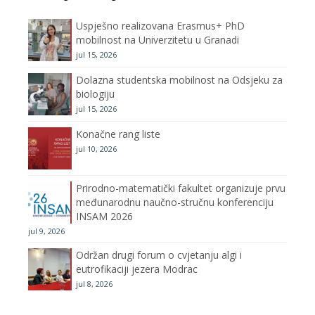
o
e
g
b
Uspješno realizovana Erasmus+ PhD
o
r
r
e
mobilnost na Univerzitetu u Granadi
jul 15, 2026
k
a
C
Dolazna studentska mobilnost na Odsjeku za
m
h
biologiju
jul 15, 2026
a
Konačne rang liste
n
jul 10, 2026
n
Prirodno-matematički fakultet organizuje prvu
međunarodnu naučno-stručnu konferenciju
e
INSAM 2026
jul 9, 2026
l
Održan drugi forum o cvjetanju algi i
eutrofikaciji jezera Modrac
jul 8, 2026