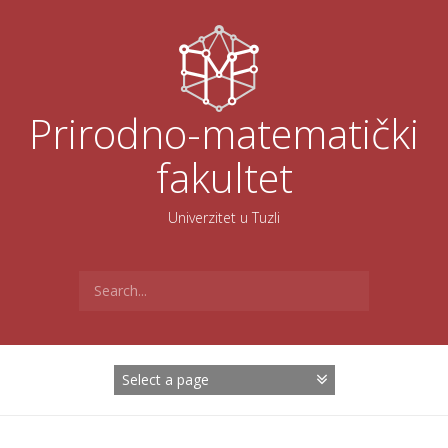
Skoči
na
sadržaj
Prirodno-matematički
fakultet
Univerzitet u Tuzli
Search
for: