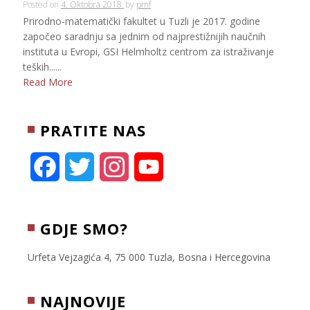
Posted on
4. Oktobra 2018.
by
pmf
Prirodno-matematički fakultet u Tuzli je 2017. godine
započeo saradnju sa jednim od najprestižnijih naučnih
instituta u Evropi, GSI Helmholtz centrom za istraživanje
teških......
Read More
PRATITE NAS
F
T
I
Y
a
w
n
o
c
i
s
u
GDJE SMO?
e
t
t
T
Urfeta Vejzagića 4, 75 000 Tuzla, Bosna i Hercegovina
b
t
a
u
NAJNOVIJE