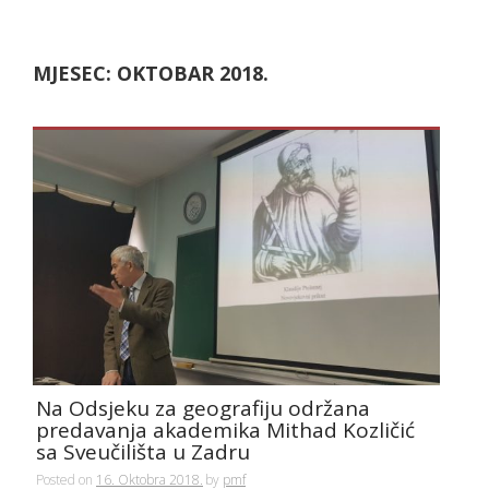
MJESEC:
OKTOBAR 2018.
Na Odsjeku za geografiju održana
predavanja akademika Mithad Kozličić
sa Sveučilišta u Zadru
Posted on
16. Oktobra 2018.
by
pmf