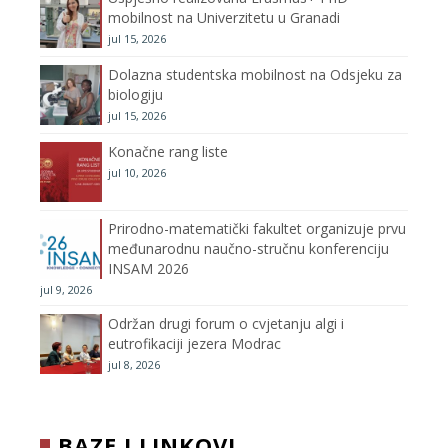
o
r
r
e
mobilnost na Univerzitetu u Granadi
jul 15, 2026
k
a
C
Dolazna studentska mobilnost na Odsjeku za
m
h
biologiju
jul 15, 2026
a
Konačne rang liste
n
jul 10, 2026
n
Prirodno-matematički fakultet organizuje prvu
međunarodnu naučno-stručnu konferenciju
e
INSAM 2026
jul 9, 2026
l
Održan drugi forum o cvjetanju algi i
eutrofikaciji jezera Modrac
jul 8, 2026
BAZE I LINKOVI