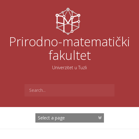
Skoči
na
sadržaj
Prirodno-matematički
fakultet
Univerzitet u Tuzli
Search
for: