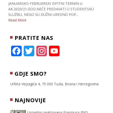
JANUARSKO-FEBRUARSKI ISPITNI TERMIN U
AK.2020/21.GOD.NEĆE PREDAVATI U STUDENTSKU
SLUŽBU, NEGO SU DUŽNI UREDNO POP...
Read More
PRATITE NAS
F
T
I
Y
a
w
n
o
c
i
s
u
GDJE SMO?
e
t
t
T
Urfeta Vejzagića 4, 75 000 Tuzla, Bosna i Hercegovina
b
t
a
u
NAJNOVIJE
o
e
g
b
Uspješno realizovana Erasmus+ PhD