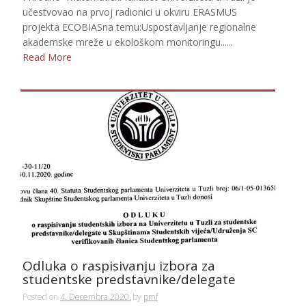
učestvovao na prvoj radionici u okviru ERASMUS
projekta ECOBIASna temu:Uspostavljanje regionalne
akademske mreže u ekološkom monitoringu......
Read More
Odluka o raspisivanju izbora za
studentske predstavnike/delegate
Posted on
4. Decembra 2020.
by
pmf