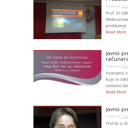
Posted on
15.
Prof. Dr Ed
Melbournea u
predavanje
Read More
Javno pr
računar
Posted on
13.
Pozivamo sv
koje će održ
nedavno bila
Read More
Javno pr
Posted on
7. 
Prof.dr sc.B