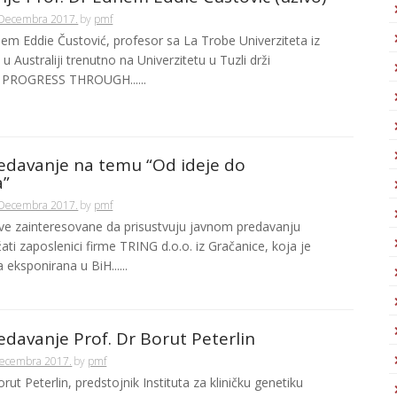
 Decembra 2017.
by
pmf
hem Eddie Čustović, profesor sa La Trobe Univerziteta iz
 Australiji trenutno na Univerzitetu u Tuzli drži
 PROGRESS THROUGH......
edavanje na temu “Od ideje do
a”
 Decembra 2017.
by
pmf
e zainteresovane da prisustvuju javnom predavanju
ati zaposlenici firme TRING d.o.o. iz Gračanice, koja je
 eksponirana u BiH......
edavanje Prof. Dr Borut Peterlin
Decembra 2017.
by
pmf
orut Peterlin, predstojnik Instituta za kliničku genetiku