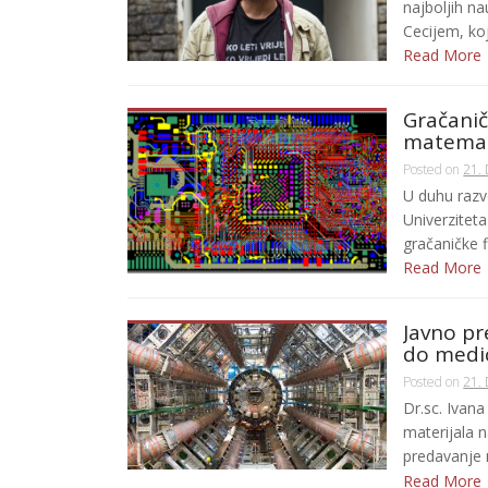
najboljih n
Cecijem, koj
Read More
Gračanič
matemati
Posted on
21.
U duhu razv
Univerziteta
gračaničke fi
Read More
Javno pr
do medi
Posted on
21.
Dr.sc. Ivana
materijala 
predavanje n
Read More