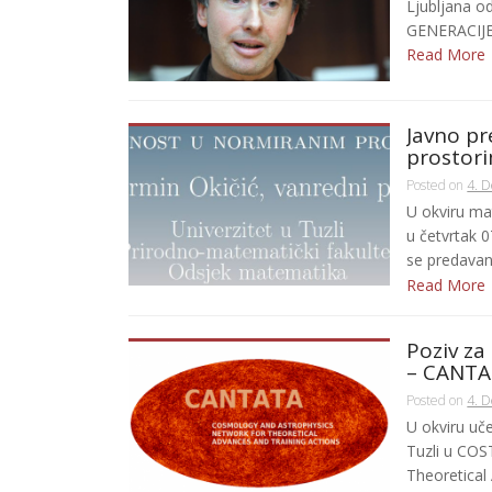
Ljubljana o
GENERACIJE
Read More
Javno p
prostori
Posted on
4. 
U okviru ma
u četvrtak 0
se predavanj
Read More
Poziv za
– CANT
Posted on
4. 
U okviru uč
Tuzli u COS
Theoretical 