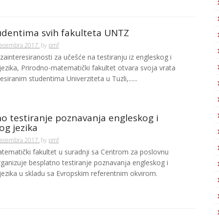
udentima svih fakulteta UNTZ
Decembra 2017.
by
pmf
zainteresiranosti za učešće na testiranju iz engleskog i
ezika, Prirodno-matematički fakultet otvara svoja vrata
esiranim studentima Univerziteta u Tuzli,......
o testiranje poznavanja engleskog i
g jezika
Decembra 2017.
by
pmf
tematički fakultet u suradnji sa Centrom za poslovnu
rganizuje besplatno testiranje poznavanja engleskog i
ezika u skladu sa Evropskim referentnim okvirom.