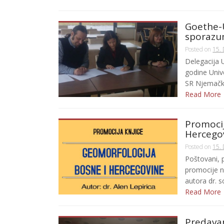
Goethe-U
sporazum
Posted on
15.
Delegacija U
godine Univ
SR Njemačka,
Read More
Promocij
Hercego
Posted on
15.
Poštovani, 
promocije n
autora dr. s
Read More
Predavan