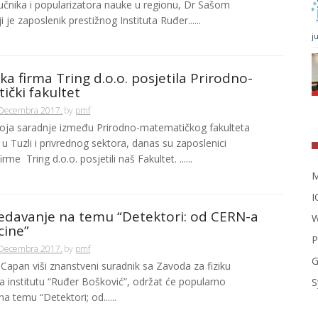
aučnika i popularizatora nauke u regionu, Dr Sašom
i je zaposlenik prestižnog Instituta Ruđer......
j
ka firma Tring d.o.o. posjetila Prirodno-
čki fakultet
 Decembra 2017.
by
pmf
oja saradnje između Prirodno-matematičkog fakulteta
 u Tuzli i privrednog sektora, danas su zaposlenici
rme Tring d.o.o. posjetili naš Fakultet. ......
M
I
edavanje na temu “Detektori: od CERN-a
W
cine”
P
 Decembra 2017.
by
pmf
G
 Capan viši znanstveni suradnik sa Zavoda za fiziku
na institutu “Ruđer Bošković”, održat će popularno
S
a temu “Detektori; od......