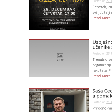
Posted on
27.
Četvrtak, 28
svi ljubitelji
Read More
Uspješn
učenike
Posted on
23.
Trenutno se
organizacij
fakulteta. P
Read More
Saša Cec
a pomal
Posted on
21.
Prirodno-ma