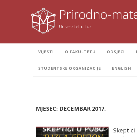
Skoči
na
Prirodno-mate
sadržaj
Univerzitet u Tuzli
VIJESTI
O FAKULTETU
ODSJECI
STUDENTSKE ORGANIZACIJE
ENGLISH
MJESEC:
DECEMBAR 2017.
Skeptici