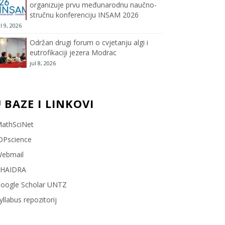
organizuje prvu međunarodnu naučno-
stručnu konferenciju INSAM 2026
l
ul 9, 2026
Održan drugi forum o cvjetanju algi i
eutrofikaciji jezera Modrac
jul 8, 2026
BAZE I LINKOVI
athSciNet
OPscience
ebmail
HAIDRA
oogle Scholar UNTZ
yllabus repozitorij