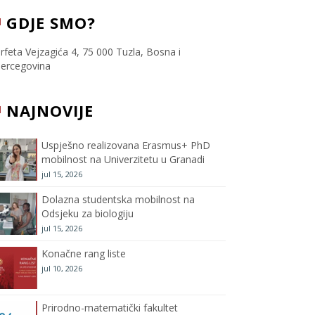
c
i
s
u
GDJE SMO?
e
t
t
T
rfeta Vejzagića 4, 75 000 Tuzla, Bosna i
ercegovina
b
t
a
u
NAJNOVIJE
o
e
g
b
o
r
r
e
Uspješno realizovana Erasmus+ PhD
mobilnost na Univerzitetu u Granadi
k
a
C
jul 15, 2026
m
h
Dolazna studentska mobilnost na
Odsjeku za biologiju
a
jul 15, 2026
Konačne rang liste
n
jul 10, 2026
n
Prirodno-matematički fakultet
e