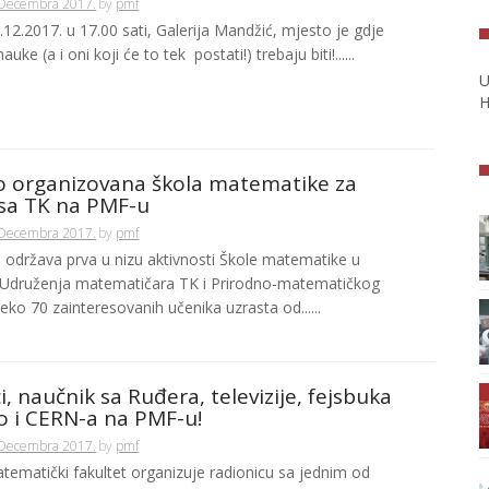
 Decembra 2017.
by
pmf
.12.2017. u 17.00 sati, Galerija Mandžić, mjesto je gdje
 nauke (a i oni koji će to tek postati!) trebaju biti!......
U
H
o organizovana škola matematike za
 sa TK na PMF-u
 Decembra 2017.
by
pmf
 održava prva u nizu aktivnosti Škole matematike u
i Udruženja matematičara TK i Prirodno-matematičkog
reko 70 zainteresovanih učenika uzrasta od......
i, naučnik sa Ruđera, televizije, fejsbuka
o i CERN-a na PMF-u!
 Decembra 2017.
by
pmf
tematički fakultet organizuje radionicu sa jednim od