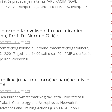
držat će predavanje na temu: “APLIKACIJA NOVE
 SEKVENCIRANJA U DIJAGNOSTICI I ISTRAŽIVANJU” P...
redavanje Konveksnost u normiranim
ma, Prof. Dr Nermin Okičić
Decembra 2017.
by
pmf
tematičkog kolokvija Prirodno-matematičkog fakulteta,
7.12.2017. godine u 14.00 sati u sali 204 PMF-a održat će
e Konveksnost u......
 aplikaciju na kratkoročne naučne misije
ATA
Decembra 2017.
by
pmf
ešća Prirodno-matematičkog fakulteta Univerziteta u
T akciji Cosmology and Astrophysics Network for
Advances and Training Actions (CANTATA), dobili......