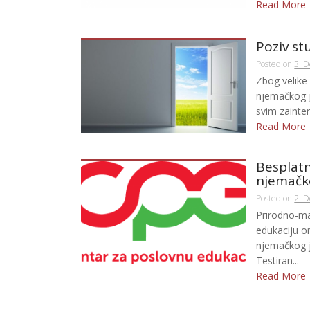
Read More
Poziv st
Posted on
3. 
Zbog velike 
njemačkog j
svim zainter
Read More
Besplatn
njemačko
Posted on
2. 
Prirodno-ma
edukaciju o
njemačkog j
Testiran...
Read More