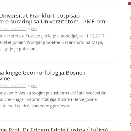
niversität Frankfurt potpisao
 o suradnji sa Univerzitetom i PMF-om!
 Decembra 2017.
by
pmf
niverziteta u Tuzli posjetila je u ponedjeljak 11.12.2017.
erzitet Johann Wolfgang Goethe u Frankfurtu na Majni,
 gdje je potpisan......
a knjige Geomorfologija Bosne i
vine
 Decembra 2017.
by
pmf
pozivamo Vas da svojim prisustvom uveličate svečani čin
aučne knjige “Geomorfologija Bosne i Hercegovine”
c. Alena Lepirice, vanrednog profesora......
je Prof. Dr Edhem Eddie Čustović (uživo)