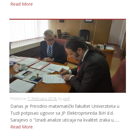
Read More
Posted on
7. Februara 2018.
by
pmf
Danas je Prirodno-matematički fakultet Univerziteta u
Tuzli potpisao ugovor sa JP Elektroprivreda BiH d.d.
Sarajevo o “Izradi analize uticaja na kvalitet zraka u......
Read More