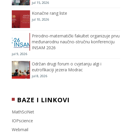
jul 15, 2026
a
Konačne rang liste
n
jul 10, 2026
n
Prirodno-matematički fakultet organizuje prvu
međunarodnu naučno-stručnu konferenciju
e
INSAM 2026
jul 9, 2026
l
Održan drugi forum o cvjetanju algi i
eutrofikaciji jezera Modrac
jul 8, 2026
BAZE I LINKOVI
MathSciNet
IOPscience
Webmail