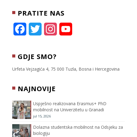
PRATITE NAS
F
T
I
Y
a
w
n
o
c
i
s
u
GDJE SMO?
e
t
t
T
Urfeta Vejzagića 4, 75 000 Tuzla, Bosna i Hercegovina
b
t
a
u
NAJNOVIJE
o
e
g
b
Uspješno realizovana Erasmus+ PhD
o
r
r
e
mobilnost na Univerzitetu u Granadi
jul 15, 2026
k
a
C
Dolazna studentska mobilnost na Odsjeku za
m
h
biologiju