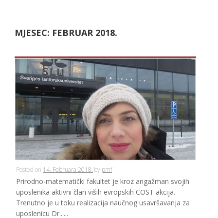
MJESEC:
FEBRUAR 2018.
Posted on
14. Februara 2018.
by
pmf
Prirodno-matematički fakultet je kroz angažman svojih
uposlenika aktivni član viših evropskih COST akcija.
Trenutno je u toku realizacija naučnog usavršavanja za
uposlenicu Dr......