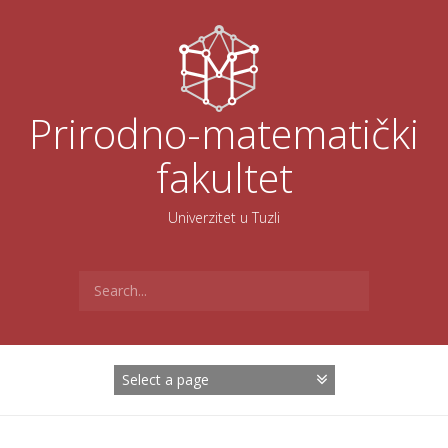
Skoči
na
sadržaj
Prirodno-matematički
fakultet
Univerzitet u Tuzli
Search
for: