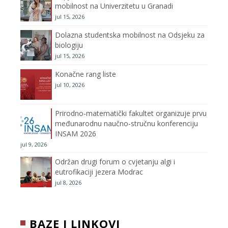
o
r
r
e
mobilnost na Univerzitetu u Granadi
jul 15, 2026
k
a
C
Dolazna studentska mobilnost na Odsjeku za
m
h
biologiju
jul 15, 2026
a
Konačne rang liste
n
jul 10, 2026
n
Prirodno-matematički fakultet organizuje prvu
međunarodnu naučno-stručnu konferenciju
e
INSAM 2026
jul 9, 2026
l
Održan drugi forum o cvjetanju algi i
eutrofikaciji jezera Modrac
jul 8, 2026
BAZE I LINKOVI