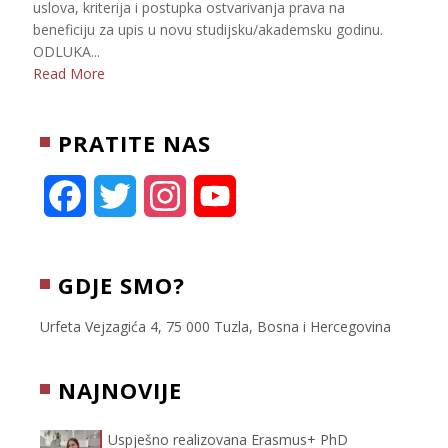
uslova, kriterija i postupka ostvarivanja prava na
beneficiju za upis u novu studijsku/akademsku godinu.
ODLUKA...
Read More
PRATITE NAS
F
T
I
Y
a
w
n
o
c
i
s
u
GDJE SMO?
e
t
t
T
Urfeta Vejzagića 4, 75 000 Tuzla, Bosna i Hercegovina
b
t
a
u
NAJNOVIJE
o
e
g
b
Uspješno realizovana Erasmus+ PhD