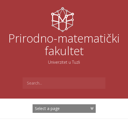
Skoči
na
sadržaj
Prirodno-matematički
fakultet
Univerzitet u Tuzli
Search
for: