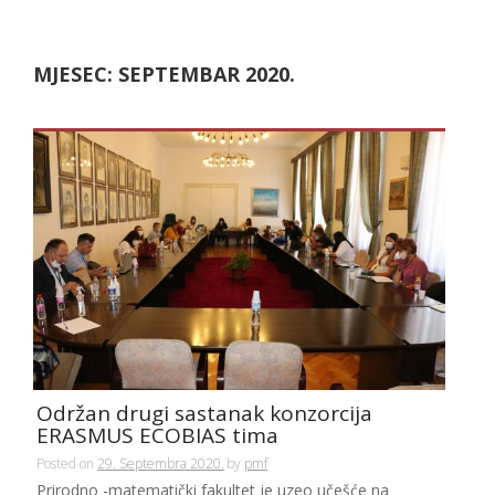
MJESEC:
SEPTEMBAR 2020.
Održan drugi sastanak konzorcija
ERASMUS ECOBIAS tima
Posted on
29. Septembra 2020.
by
pmf
Prirodno -matematički fakultet je uzeo učešće na