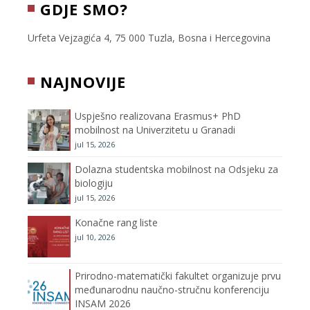
c
i
s
u
GDJE SMO?
e
t
t
T
Urfeta Vejzagića 4, 75 000 Tuzla, Bosna i Hercegovina
b
t
a
u
NAJNOVIJE
o
e
g
b
Uspješno realizovana Erasmus+ PhD
o
r
r
e
mobilnost na Univerzitetu u Granadi
jul 15, 2026
k
a
C
Dolazna studentska mobilnost na Odsjeku za
m
h
biologiju
jul 15, 2026
a
Konačne rang liste
n
jul 10, 2026
n
Prirodno-matematički fakultet organizuje prvu
međunarodnu naučno-stručnu konferenciju
e
INSAM 2026