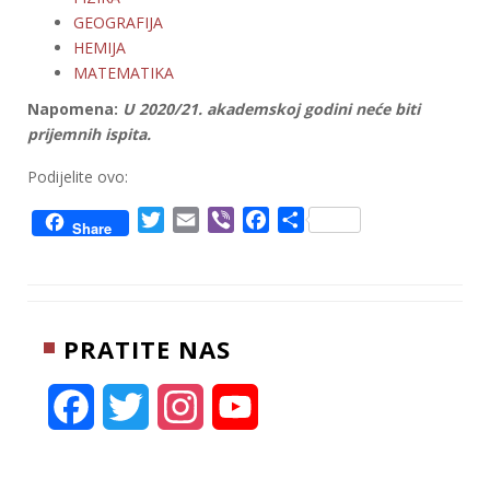
GEOGRAFIJA
HEMIJA
MATEMATIKA
Napomena:
U 2020/21. akademskoj godini neće biti
prijemnih ispita.
Podijelite ovo:
T
E
V
F
S
Share
w
m
i
a
h
i
a
b
c
a
t
i
e
e
r
t
l
r
b
e
PRATITE NAS
e
o
r
o
k
F
T
I
Y
a
w
n
o