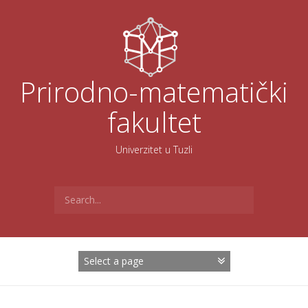
Skoči
na
sadržaj
Prirodno-matematički
fakultet
Univerzitet u Tuzli
Search
for: