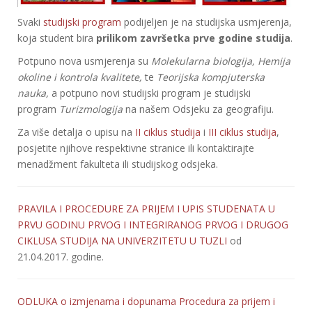
Svaki
studijski program
podijeljen je na studijska usmjerenja,
koja student bira
prilikom završetka prve godine studija
.
Potpuno nova usmjerenja su
Molekularna biologija, Hemija
okoline i kontrola kvalitete,
te
Teorijska kompjuterska
nauka,
a potpuno novi studijski program je studijski
program
Turizmologija
na našem Odsjeku za geografiju.
Za više detalja o upisu na
II ciklus studija
i
III ciklus studija
,
posjetite njihove respektivne stranice ili kontaktirajte
menadžment fakulteta ili studijskog odsjeka.
PRAVILA I PROCEDURE ZA PRIJEM I UPIS STUDENATA U
PRVU GODINU PRVOG I INTEGRIRANOG PRVOG I DRUGOG
CIKLUSA STUDIJA NA UNIVERZITETU U TUZLI
od
21.04.2017. godine.
ODLUKA o izmjenama i dopunama Procedura za prijem i