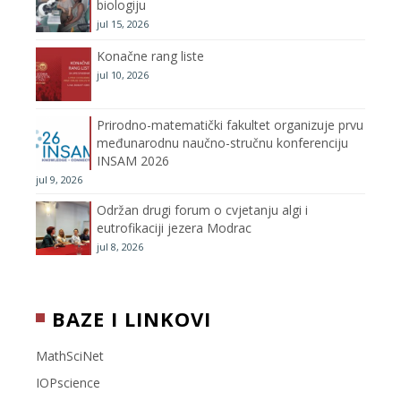
m
h
biologiju
jul 15, 2026
a
Konačne rang liste
n
jul 10, 2026
n
Prirodno-matematički fakultet organizuje prvu
međunarodnu naučno-stručnu konferenciju
e
INSAM 2026
jul 9, 2026
l
Održan drugi forum o cvjetanju algi i
eutrofikaciji jezera Modrac
jul 8, 2026
BAZE I LINKOVI
MathSciNet
IOPscience