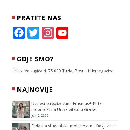
PRATITE NAS
F
T
I
Y
a
w
n
o
c
i
s
u
GDJE SMO?
e
t
t
T
Urfeta Vejzagića 4, 75 000 Tuzla, Bosna i Hercegovina
b
t
a
u
NAJNOVIJE
o
e
g
b
Uspješno realizovana Erasmus+ PhD
o
r
r
e
mobilnost na Univerzitetu u Granadi
jul 15, 2026
k
a
C
Dolazna studentska mobilnost na Odsjeku za