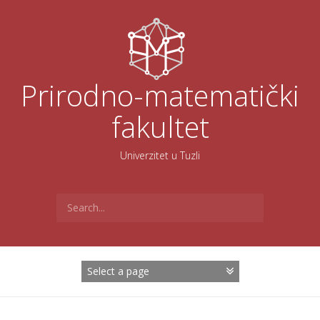
Skoči
na
sadržaj
Prirodno-matematički
fakultet
Univerzitet u Tuzli
Search
for: