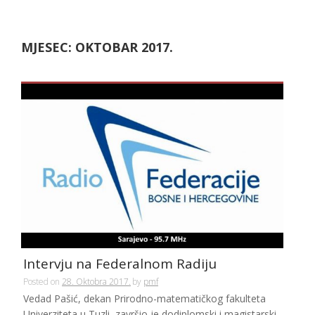
MJESEC:
OKTOBAR 2017.
Intervju na Federalnom Radiju
Posted on
28. Oktobra 2017.
by
pmf
Vedad Pašić, dekan Prirodno-matematičkog fakulteta
Univerziteta u Tuzli, završio je dodiplomski i magistarski