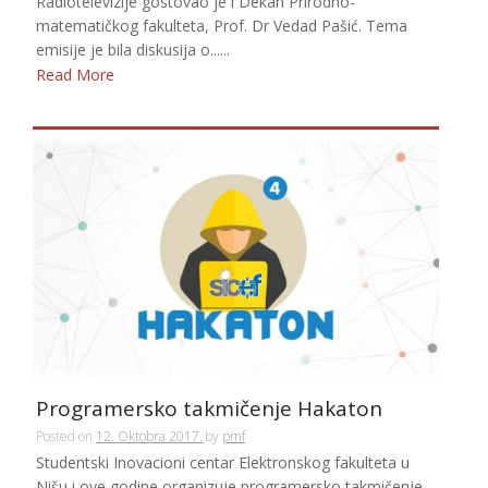
Radiotelevizije gostovao je i Dekan Prirodno-
matematičkog fakulteta, Prof. Dr Vedad Pašić. Tema
emisije je bila diskusija o......
Read More
Programersko takmičenje Hakaton
Posted on
12. Oktobra 2017.
by
pmf
Studentski Inovacioni centar Elektronskog fakulteta u
Nišu i ove godine organizuje programersko takmičenje