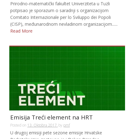
Prirodno-matematički fakultet Univerziteta u Tuzli
potpisao je sporazum o saradnji s organizacijom
Comitato Internazionale per lo Sviluppo dei Popoli
(CISP), međunarodnom nevladinom organizacijom......
Read More
Emisija Treći element na HRT
Posted on
13. Oktobra 2017.
by
pmf
U drugoj emisiji pete sezone emisije Hrvatske