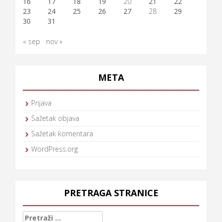
16
17
18
19
20
21
22
23
24
25
26
27
28
29
30
31
« sep
nov »
META
Prijava
Sažetak objava
Sažetak komentara
WordPress.org
PRETRAGA STRANICE
Pretraga: