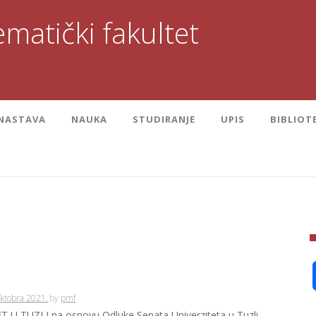
matički fakultet
NASTAVA
NAUKA
STUDIRANJE
UPIS
BIBLIOT
Oktobra 2021.
by
pmf
 U TUZLI na osnovu Odluke Senata Univerziteta u Tuzli