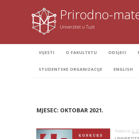
Skoči
na
Prirodno-mate
sadržaj
Univerzitet u Tuzli
VIJESTI
O FAKULTETU
ODSJECI
STUDENTSKE ORGANIZACIJE
ENGLISH
MJESEC:
OKTOBAR 2021.
Posted on
2. 
UNIVERZITET