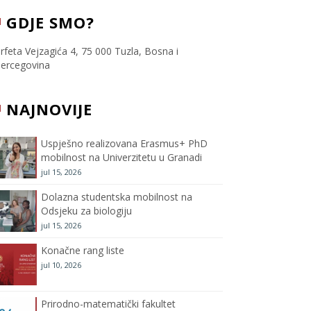
c
i
s
u
GDJE SMO?
e
t
t
T
rfeta Vejzagića 4, 75 000 Tuzla, Bosna i
ercegovina
b
t
a
u
NAJNOVIJE
o
e
g
b
o
r
r
e
Uspješno realizovana Erasmus+ PhD
mobilnost na Univerzitetu u Granadi
k
a
C
jul 15, 2026
m
h
Dolazna studentska mobilnost na
Odsjeku za biologiju
a
jul 15, 2026
Konačne rang liste
n
jul 10, 2026
n
Prirodno-matematički fakultet
e