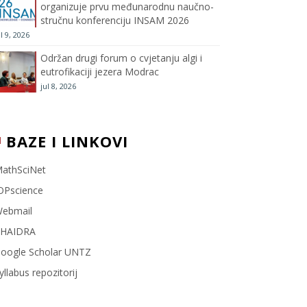
organizuje prvu međunarodnu naučno-
stručnu konferenciju INSAM 2026
l
ul 9, 2026
Održan drugi forum o cvjetanju algi i
eutrofikaciji jezera Modrac
jul 8, 2026
BAZE I LINKOVI
athSciNet
OPscience
ebmail
HAIDRA
oogle Scholar UNTZ
yllabus repozitorij