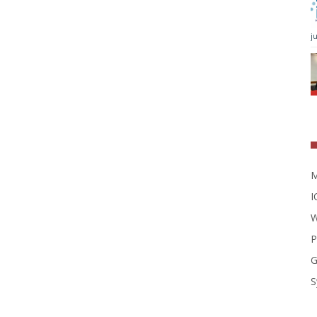
j
M
I
W
P
G
S