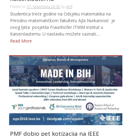
Posted on
27. Novembra 2018.
by
pmf
Studentica treće godine na Odsjeku matematika na
Prirodno-matematičkom fakultetu Ajla Nurkanović je
ovog ljeta posjetila Fraunhofer ITWM institut u
Kaiserslauternu. U nastavku možete saznati....
Read More
PMF dobio pet kotizacija na IEEE