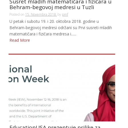
Susret mladih matematičara i fizičara u
Behram-begovoj medresi u Tuzli
Posted on
15. Novembra 2018.
by
pmf
U petak i subotu 19. i 20. oktobra 2018. godine u
Behram-begovoj medresi održani su Prvi susreti mladih
matematičara i fizičara medresa i......
Read More
EducationUSA prezentuje prilike za