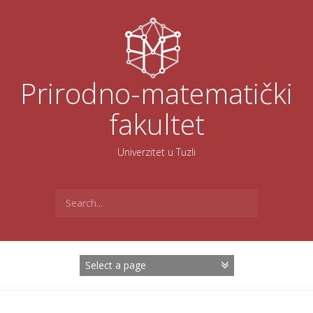
Skoči
na
sadržaj
Prirodno-matematički
fakultet
Univerzitet u Tuzli
Search
for: