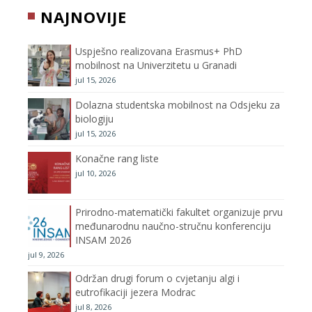
NAJNOVIJE
o
e
g
b
Uspješno realizovana Erasmus+ PhD
o
r
r
e
mobilnost na Univerzitetu u Granadi
jul 15, 2026
k
a
C
Dolazna studentska mobilnost na Odsjeku za
m
h
biologiju
jul 15, 2026
a
Konačne rang liste
n
jul 10, 2026
n
Prirodno-matematički fakultet organizuje prvu
međunarodnu naučno-stručnu konferenciju
e
INSAM 2026
jul 9, 2026
l
Održan drugi forum o cvjetanju algi i
eutrofikaciji jezera Modrac
jul 8, 2026