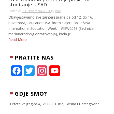
studiranje u SAD
Posted on
13. Novembra 2018.
by
pmf
Obavještavamo sve zainteresirane da od 12. do 16.
novembra, EducationUSA širom svijeta obilježava
International Education Week – #IEW2018 (Sedmica
međunarodnog obrazovanja), kada je......
Read More
PRATITE NAS
F
T
I
Y
a
w
n
o
c
i
s
u
GDJE SMO?
e
t
t
T
Urfeta Vejzagića 4, 75 000 Tuzla, Bosna i Hercegovina
b
t
a
u