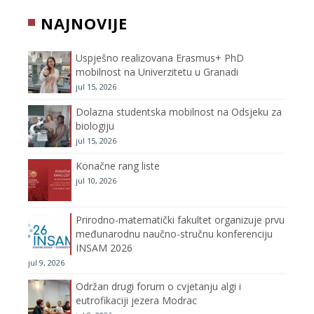
b
t
a
u
NAJNOVIJE
o
e
g
b
Uspješno realizovana Erasmus+ PhD
o
r
r
e
mobilnost na Univerzitetu u Granadi
jul 15, 2026
k
a
C
Dolazna studentska mobilnost na Odsjeku za
m
h
biologiju
jul 15, 2026
a
Konačne rang liste
n
jul 10, 2026
n
Prirodno-matematički fakultet organizuje prvu
međunarodnu naučno-stručnu konferenciju
e
INSAM 2026
jul 9, 2026
l
Održan drugi forum o cvjetanju algi i
eutrofikaciji jezera Modrac