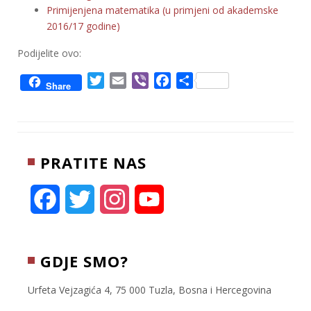
Primijenjena matematika (u primjeni od akademske
2016/17 godine)
Podijelite ovo:
T
E
V
F
S
Share
w
m
i
a
h
i
a
b
c
a
t
i
e
e
r
t
l
r
b
e
PRATITE NAS
e
o
r
o
k
F
T
I
Y
a
w
n
o
c
i
s
u
GDJE SMO?
e
t
t
T
Urfeta Vejzagića 4, 75 000 Tuzla, Bosna i Hercegovina