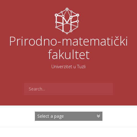
Skoči
na
sadržaj
Prirodno-matematički
fakultet
Univerzitet u Tuzli
Search
for: