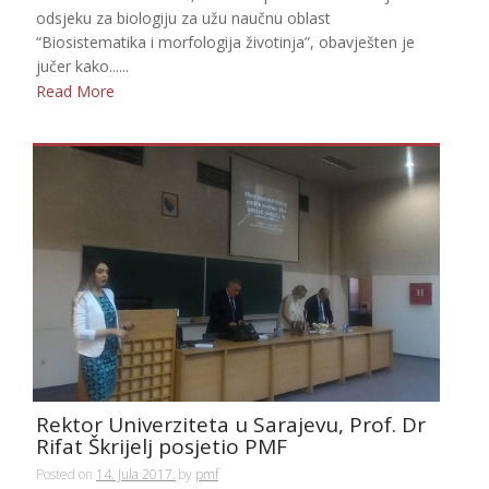
odsjeku za biologiju za užu naučnu oblast
“Biosistematika i morfologija životinja”, obavješten je
jučer kako......
Read More
Rektor Univerziteta u Sarajevu, Prof. Dr
Rifat Škrijelj posjetio PMF
Posted on
14. Jula 2017.
by
pmf