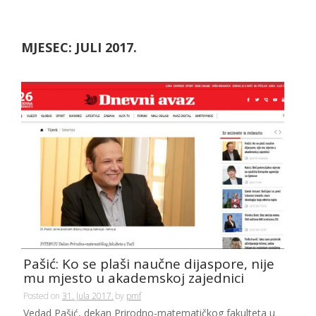
MJESEC:
JULI 2017.
Pašić: Ko se plaši naučne dijaspore, nije
mu mjesto u akademskoj zajednici
Posted on
31. Jula 2017.
by
pmf
Vedad Pašić, dekan Prirodno-matematičkog fakulteta u