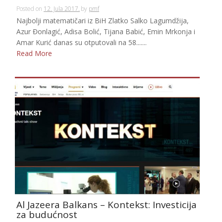
Posted on
12. Jula 2017.
by
pmf
Najbolji matematičari iz BiH Zlatko Salko Lagumdžija,
Azur Đonlagić, Adisa Bolić, Tijana Babić, Emin Mrkonja i
Amar Kurić danas su otputovali na 58.......
Read More
Al Jazeera Balkans – Kontekst: Investicija
za budućnost