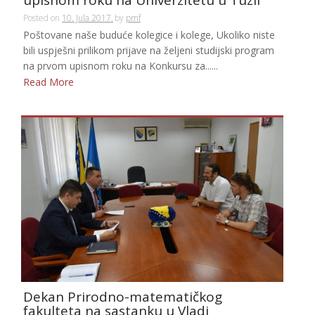
upisnom roku na Univerzitetu u Tuzli
Posted on
10. Jula 2017.
by
pmf
Poštovane naše buduće kolegice i kolege, Ukoliko niste
bili uspješni prilikom prijave na željeni studijski program
na prvom upisnom roku na Konkursu za......
Read More
Dekan Prirodno-matematičkog
fakulteta na sastanku u Vladi