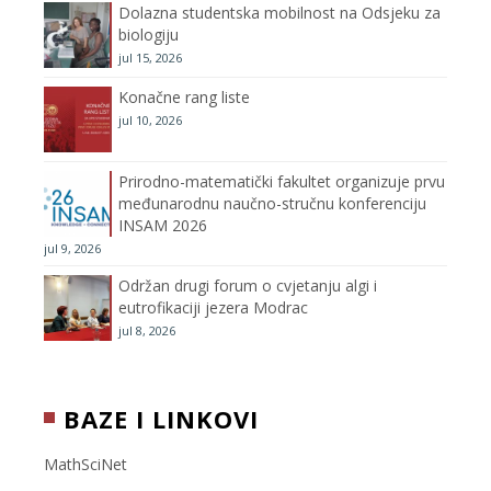
Dolazna studentska mobilnost na Odsjeku za
m
h
biologiju
jul 15, 2026
a
Konačne rang liste
n
jul 10, 2026
n
Prirodno-matematički fakultet organizuje prvu
međunarodnu naučno-stručnu konferenciju
e
INSAM 2026
jul 9, 2026
l
Održan drugi forum o cvjetanju algi i
eutrofikaciji jezera Modrac
jul 8, 2026
BAZE I LINKOVI
MathSciNet