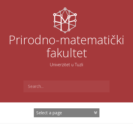
Skoči
na
sadržaj
Prirodno-matematički
fakultet
Univerzitet u Tuzli
Search
for: