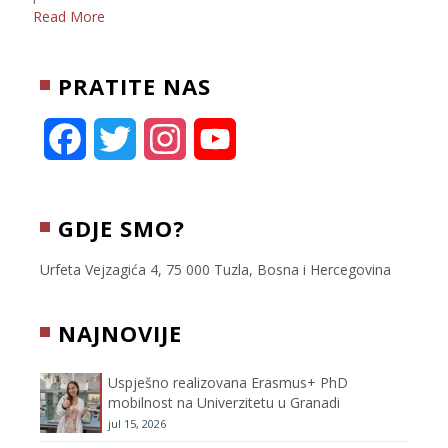
Read More
PRATITE NAS
F
T
I
Y
a
w
n
o
c
i
s
u
GDJE SMO?
e
t
t
T
Urfeta Vejzagića 4, 75 000 Tuzla, Bosna i Hercegovina
b
t
a
u
NAJNOVIJE
o
e
g
b
Uspješno realizovana Erasmus+ PhD
o
r
r
e
mobilnost na Univerzitetu u Granadi
jul 15, 2026
k
a
C