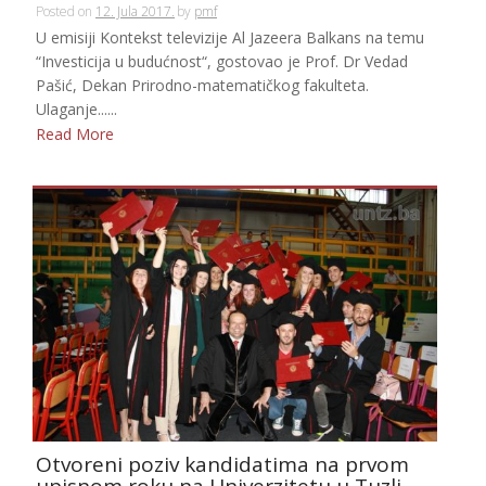
Posted on
12. Jula 2017.
by
pmf
U emisiji Kontekst televizije Al Jazeera Balkans na temu
“Investicija u budućnost“, gostovao je Prof. Dr Vedad
Pašić, Dekan Prirodno-matematičkog fakulteta.
Ulaganje......
Read More
Otvoreni poziv kandidatima na prvom