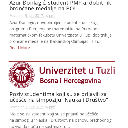
Azur Đonlagić, student PMF-a, dobitnik
brončane medalje na BOI
Posted on
9. Jula 2017.
by
pmf
Azur Đonlagić, novoprimljeni student studijskog
programa Primjenjene matematike na Prirodno-
matematičkom fakultetu Univerziteta u Tuzli dobitnik je
brončane medalje na Balkanskoj Olimpijadi iz In...
Read More
Poziv studentima koji su se prijavili za
učešće na simpoziju “Nauka i Društvo”
Posted on
3. Jula 2017.
by
pmf
Mole se svi studenti koji su se prijavili na učešće
na simpoziju “Nauka i Društvo”, na osnovu prethodnog
poziva da dođu na sastanak u......