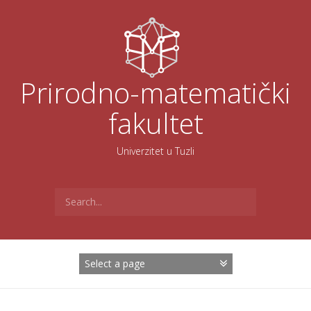
Skoči
na
sadržaj
Prirodno-matematički
fakultet
Univerzitet u Tuzli
Search
for: