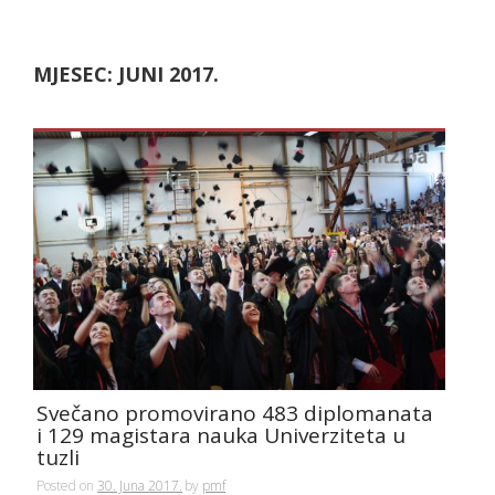
MJESEC:
JUNI 2017.
Svečano promovirano 483 diplomanata
i 129 magistara nauka Univerziteta u
tuzli
Posted on
30. Juna 2017.
by
pmf