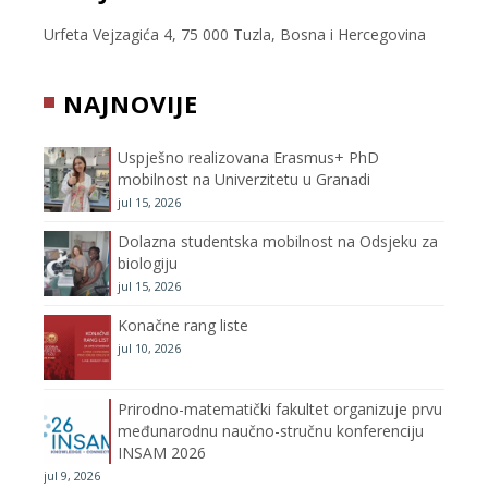
e
t
t
T
Urfeta Vejzagića 4, 75 000 Tuzla, Bosna i Hercegovina
b
t
a
u
NAJNOVIJE
o
e
g
b
Uspješno realizovana Erasmus+ PhD
o
r
r
e
mobilnost na Univerzitetu u Granadi
jul 15, 2026
k
a
C
Dolazna studentska mobilnost na Odsjeku za
m
h
biologiju
jul 15, 2026
a
Konačne rang liste
n
jul 10, 2026
n
Prirodno-matematički fakultet organizuje prvu
međunarodnu naučno-stručnu konferenciju
e
INSAM 2026
jul 9, 2026
l