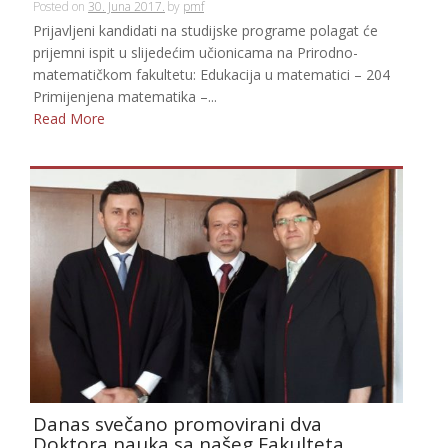
Posted on
30. Juna 2017.
by
pmf
Prijavljeni kandidati na studijske programe polagat će
prijemni ispit u slijedećim učionicama na Prirodno-
matematičkom fakultetu: Edukacija u matematici – 204
Primijenjena matematika –...
Read More
Danas svečano promovirani dva
Doktora nauka sa našeg Fakulteta