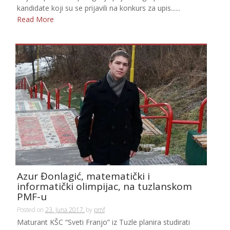
kandidate koji su se prijavili na konkurs za upis......
Read More
Azur Đonlagić, matematički i
informatički olimpijac, na tuzlanskom
PMF-u
Posted on
23. Juna 2017.
by
pmf
Maturant KŠC “Sveti Franjo” iz Tuzle planira studirati