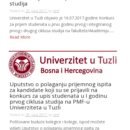
studija
Posted on
29. Juna 2017.
by
pmf
Univerzitet u Tuzli objavio je 16.07.2017.godine Konkurs
za prijem studenata u prvu godinu prvog i integriranog
prvog i drugog ciklusa studija na fakultete/Akademiju......
Read More
Uputstvo o polaganju prijemnog ispita
za kandidate koji su se prijavili na
konkurs za upis studenata u I godinu
prvog ciklusa studija na PMF-u
Univerziteta u Tuzli
Posted on
28. Juna 2017.
by
pmf
Poštovane buduće kolegice i kolege, ispod možete
vidjeti Uputstvo o polaganju prijemnog ispita za