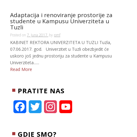
Adaptacija i renoviranje prostorije za
studente u Kampusu Univerziteta u
Tuzli
Posted on
7. Juna 2017.
by
pmf
KABINET REKTORA UNIVERZITETA U TUZLI Tuzla,
07.06.2017. god. Univerzitet u Tuzli obezbjedit će
uskoro još jednu prostoriju za studente u Kampusu
Univerziteta......
Read More
PRATITE NAS
F
T
I
Y
a
w
n
o
c
i
s
u
GDJE SMO?