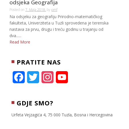
odsjeka Geografija
Posted on
7. Maja 2018.
by
pmf
Na odsjeku za geografiju Prirodno-matematičkog
fakulteta, Univerziteta u Tuzli sprovedena je terenska
nastava za prvu, drugu i treću godinu u trajanju od
dva......
Read More
PRATITE NAS
F
T
I
Y
a
w
n
o
c
i
s
u
GDJE SMO?
e
t
t
T
Urfeta Vejzagića 4, 75 000 Tuzla, Bosna i Hercegovina
b
t
a
u