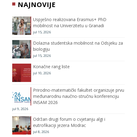
NAJNOVIJE
o
e
g
b
Uspješno realizovana Erasmus+ PhD
o
r
r
e
mobilnost na Univerzitetu u Granadi
jul 15, 2026
k
a
C
Dolazna studentska mobilnost na Odsjeku za
m
h
biologiju
jul 15, 2026
a
Konačne rang liste
n
jul 10, 2026
n
Prirodno-matematički fakultet organizuje prvu
međunarodnu naučno-stručnu konferenciju
e
INSAM 2026
jul 9, 2026
l
Održan drugi forum o cvjetanju algi i
eutrofikaciji jezera Modrac
jul 8, 2026