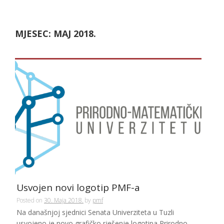
MJESEC:
MAJ 2018.
Usvojen novi logotip PMF-a
Posted on
30. Maja 2018.
by
pmf
Na današnjoj sjednici Senata Univerziteta u Tuzli
usvojeno je novo grafičko rješenje logotipa Prirodno-