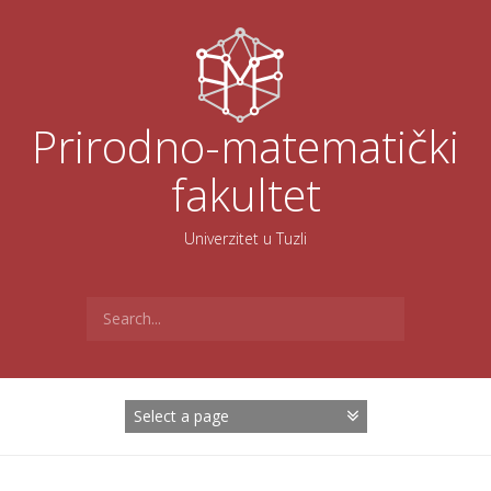
Skoči
na
sadržaj
Prirodno-matematički
fakultet
Univerzitet u Tuzli
Search
for: