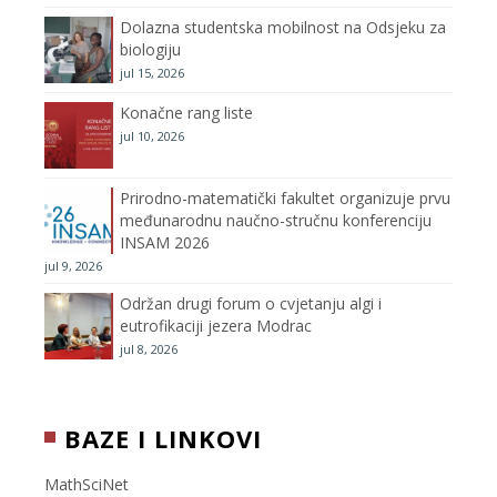
Dolazna studentska mobilnost na Odsjeku za
m
h
biologiju
jul 15, 2026
a
Konačne rang liste
n
jul 10, 2026
n
Prirodno-matematički fakultet organizuje prvu
međunarodnu naučno-stručnu konferenciju
e
INSAM 2026
jul 9, 2026
l
Održan drugi forum o cvjetanju algi i
eutrofikaciji jezera Modrac
jul 8, 2026
BAZE I LINKOVI
MathSciNet