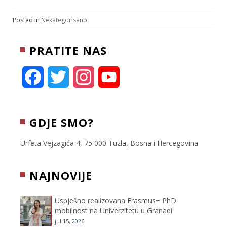
i
a
b
c
a
t
i
e
e
r
Posted in
Nekategorisano
t
l
r
b
e
e
o
PRATITE NAS
r
o
k
F
T
I
Y
a
w
n
o
c
i
s
u
GDJE SMO?
e
t
t
T
Urfeta Vejzagića 4, 75 000 Tuzla, Bosna i Hercegovina
b
t
a
u
NAJNOVIJE
o
e
g
b
Uspješno realizovana Erasmus+ PhD
o
r
r
e
mobilnost na Univerzitetu u Granadi
jul 15, 2026
k
a
C