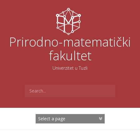
Skoči
na
sadržaj
Prirodno-matematički
fakultet
Univerzitet u Tuzli
Search
for: