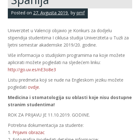
Posted on
27. Avgusta 2019.
by
pmf
Univerzitet u Valenciji objavio je Konkurs za dodjelu
stipendija studentima I ciklusa studija Univerziteta u Tuzli za
ljetni semestar akademske 2019/20. godine.
Više informacija o studijskim programima na koje možete
aplicirati možete pogledati na sljedećem linku:
http://go.uv.es/nE3o8e3
Listu predmeta koji se nude na Engleskom jeziku možete
pogledati
ovdje
.
Medicina i stomatologija su oblasti koje nisu dostupne
stranim studentima!
ROK ZA PRIJAVU JE 11.10.2019. GODINE.
Potrebna dokumentacija za studente:
1.
Prijavni obrazac
2. Fotografija (pogledati detaljne informacije: