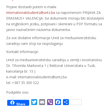
Prijave dostaviti putem e-maila:
internationalstudents@untz.ba
sa napomenom PRIJAVA ZA
ERASMUS+ VALENCIJA. Svi dokumenti moraju biti dostavljeni
na engleskom jeziku, potpisani i skenirani u PDF formatu sa
jasno naznačenim nazivima dokumenta.
Za sve dodatne informacije Ured za međuuniverzitetsku
saradnju vam stoji na raspolaganju.
Kontakt informacije:
Ured za međuuniverzitetsku saradnju u zemlji i inostranstvu
Dr. Tihomila Markovića 1 ( Rektorat Univerzitata u Tuzli,
kancelarija br. 15 )
e-mail: internationalstudents@untz.ba
tel: +387 35 300 522
Podijelite ovo:
T
E
V
F
S
Share
w
m
i
a
h