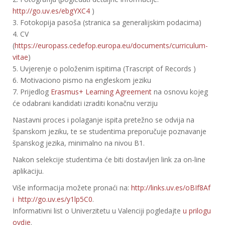
http://go.uv.es/ebgYXC4
)
3. Fotokopija pasoša (stranica sa generalijskim podacima)
4. CV
(
https://europass.cedefop.europa.eu/documents/curriculum-
vitae
)
5. Uvjerenje o položenim ispitima (Trascript of Records )
6. Motivaciono pismo na engleskom jeziku
7. Prijedlog
Erasmus+ Learning Agreement
na osnovu kojeg
će odabrani kandidati izraditi konačnu verziju
Nastavni proces i polaganje ispita pretežno se odvija na
španskom jeziku, te se studentima preporučuje poznavanje
španskog jezika, minimalno na nivou B1.
Nakon selekcije studentima će biti dostavljen link za on-line
aplikaciju.
Više informacija možete pronaći na:
http://links.uv.es/oBIf8Af
i http://go.uv.es/y1lp5C0
.
Informativni list o Univerzitetu u Valenciji pogledajte
u prilogu
ovdje
.