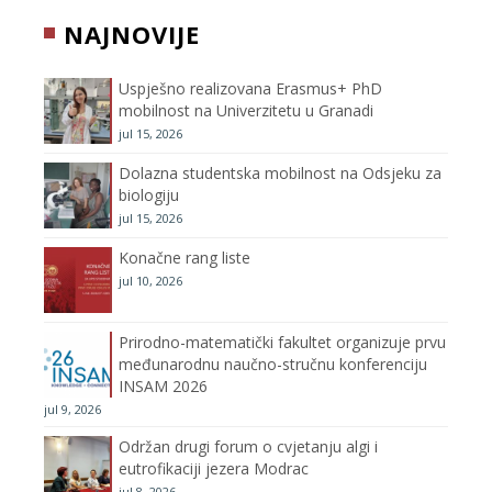
b
t
a
u
NAJNOVIJE
o
e
g
b
Uspješno realizovana Erasmus+ PhD
o
r
r
e
mobilnost na Univerzitetu u Granadi
jul 15, 2026
k
a
C
Dolazna studentska mobilnost na Odsjeku za
m
h
biologiju
jul 15, 2026
a
Konačne rang liste
n
jul 10, 2026
n
Prirodno-matematički fakultet organizuje prvu
međunarodnu naučno-stručnu konferenciju
e
INSAM 2026
jul 9, 2026
l
Održan drugi forum o cvjetanju algi i
eutrofikaciji jezera Modrac
jul 8, 2026