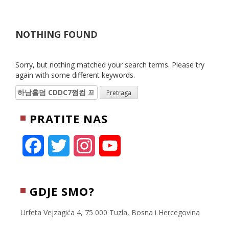
NOTHING FOUND
Sorry, but nothing matched your search terms. Please try
again with some different keywords.
Pretraga:
PRATITE NAS
F
T
I
Y
a
w
n
o
c
i
s
u
GDJE SMO?
e
t
t
T
Urfeta Vejzagića 4, 75 000 Tuzla, Bosna i Hercegovina