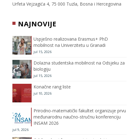
e
t
t
T
Urfeta Vejzagića 4, 75 000 Tuzla, Bosna i Hercegovina
b
t
a
u
NAJNOVIJE
o
e
g
b
Uspješno realizovana Erasmus+ PhD
o
r
r
e
mobilnost na Univerzitetu u Granadi
jul 15, 2026
k
a
C
Dolazna studentska mobilnost na Odsjeku za
m
h
biologiju
jul 15, 2026
a
Konačne rang liste
n
jul 10, 2026
n
Prirodno-matematički fakultet organizuje prvu
međunarodnu naučno-stručnu konferenciju
e
INSAM 2026
jul 9, 2026
l