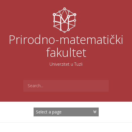
Skoči
na
sadržaj
Prirodno-matematički
fakultet
Univerzitet u Tuzli
Search
for: