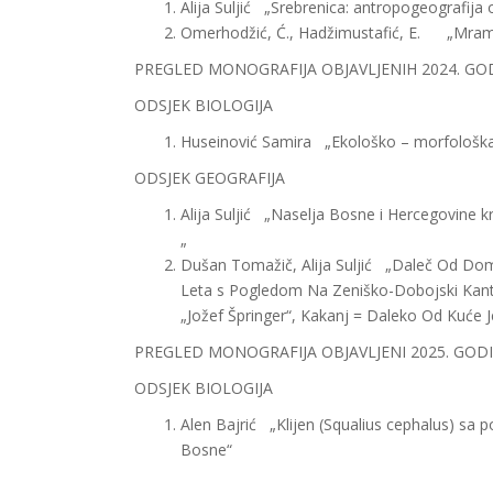
Alija Suljić „Srebren
Omerhodžić, Ć., Hadžimustafić, E. „Mramo
PREGLED MONOGRAFIJA OBJAVLJENIH 2024. GO
ODSJEK BIOLOGIJA
Huseinović Samira „Ekološko – morfološka di
ODSJEK GEOGRAFIJA
Alija Suljić „Naselja Bosne i Hercegovin
Dušan Tomažič, Alija Suljić „Daleč Od Dom
Leta s Pogledom Na Zeniško-Dobojski Kant
„Jožef Špringer“, Kakanj = Daleko Od Ku
PREGLED MONOGRAFIJA OBJAVLJENI 2025. GOD
ODSJEK BIOLOGIJA
Alen Bajrić „Klijen (Squalius cephalus) sa 
Bosne