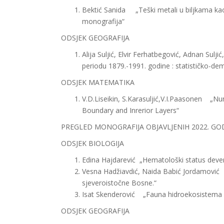
Bektić Sanida „Teški metali u biljkama kao 
monografija“
ODSJEK GEOGRAFIJA
Alija Suljić, Elvir Ferhatbegović, Adnan Su
periodu 1879.-1991. godine : statističko-demo
ODSJEK MATEMA
V.D.Liseikin, S.Karasuljić,V.I.Paasonen „N
Boundary and Inrerior Layers“
PREGLED MONOGRAFIJA OBJAVLJENIH 2022. GO
ODSJEK BIOLOGIJA
Edina Hajdarević „Hematološki status dever
Vesna Hadžiavdić, Naida Babić Jordamović 
sjeveroistočne Bosne.“
Isat Skenderović „Fauna hidroekosistema Ži
ODSJEK GEOGRAFIJA