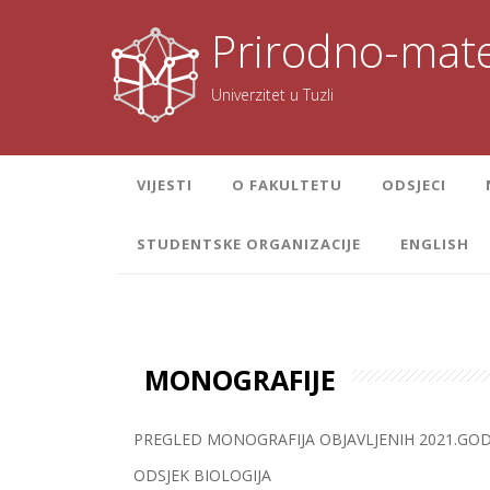
Skoči
na
Prirodno-mate
sadržaj
Univerzitet u Tuzli
VIJESTI
O FAKULTETU
ODSJECI
STUDENTSKE ORGANIZACIJE
ENGLISH
MONOGRAFIJE
PREGLED MONOGRAFIJA OBJAVLJENIH 2021.GO
ODSJEK BIOLOGIJA