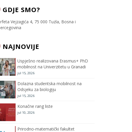
c
i
s
u
GDJE SMO?
e
t
t
T
rfeta Vejzagića 4, 75 000 Tuzla, Bosna i
ercegovina
b
t
a
u
NAJNOVIJE
o
e
g
b
o
r
r
e
Uspješno realizovana Erasmus+ PhD
mobilnost na Univerzitetu u Granadi
k
a
C
jul 15, 2026
m
h
Dolazna studentska mobilnost na
Odsjeku za biologiju
a
jul 15, 2026
Konačne rang liste
n
jul 10, 2026
n
Prirodno-matematički fakultet
e