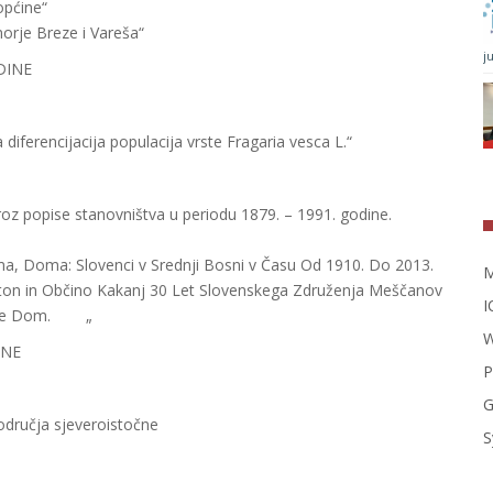
ica: antropogeografija općine“
rje Breze i Vareša“
j
DINE
ferencijacija populacija vrste Fragaria vesca L.“
e kroz popise stanovništva u periodu 1879. – 1991. godine.
„
a, Doma: Slovenci v Srednji Bosni v Času Od 1910. Do 2013.
M
on in Občino Kakanj 30 Let Slovenskega Združenja Meščanov
I
će Je Dom. „
W
INE
P
G
područja sjeveroistočne
S
“