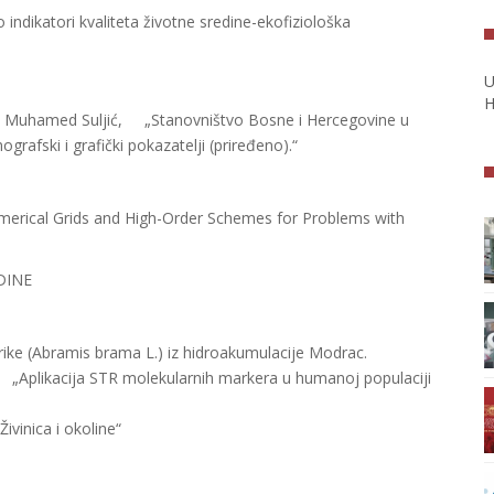
indikatori kvaliteta životne sredine-ekofiziološka
U
H
ljić, Muhamed Suljić, „Stanovništvo Bosne i Hercegovine u
grafski i grafički pokazatelji (priređeno).“
TIKA
umerical Grids and High-Order Schemes for Problems with
DINE
ike (Abramis brama L.) iz hidroakumulacije Modrac.
„Aplikacija STR molekularnih markera u humanoj populaciji
vinica i okoline“