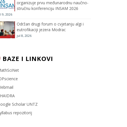
organizuje prvu međunarodnu naučno-
stručnu konferenciju INSAM 2026
l
ul 9, 2026
Održan drugi forum o cvjetanju algi i
eutrofikaciji jezera Modrac
jul 8, 2026
BAZE I LINKOVI
athSciNet
OPscience
ebmail
HAIDRA
oogle Scholar UNTZ
yllabus repozitorij