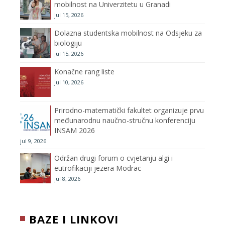
mobilnost na Univerzitetu u Granadi
jul 15, 2026
k
a
C
Dolazna studentska mobilnost na Odsjeku za
m
h
biologiju
jul 15, 2026
a
Konačne rang liste
n
jul 10, 2026
n
Prirodno-matematički fakultet organizuje prvu
međunarodnu naučno-stručnu konferenciju
e
INSAM 2026
jul 9, 2026
l
Održan drugi forum o cvjetanju algi i
eutrofikaciji jezera Modrac
jul 8, 2026
BAZE I LINKOVI