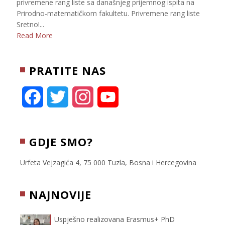
privremene rang liste sa današnjeg prijemnog ispita na
Prirodno-matematičkom fakultetu. Privremene rang liste
Sretno!...
Read More
PRATITE NAS
F
T
I
Y
a
w
n
o
c
i
s
u
GDJE SMO?
e
t
t
T
Urfeta Vejzagića 4, 75 000 Tuzla, Bosna i Hercegovina
b
t
a
u
NAJNOVIJE
o
e
g
b
Uspješno realizovana Erasmus+ PhD
o
r
r
e