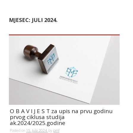
MJESEC:
JULI 2024.
O B A V I J E S T za upis na prvu godinu
prvog ciklusa studija
ak.2024/2025.godine
Posted on
15. Jula 2024.
by
pmf