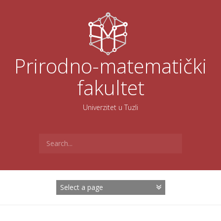
Skoči
na
sadržaj
Prirodno-matematički
fakultet
Univerzitet u Tuzli
Search
for: