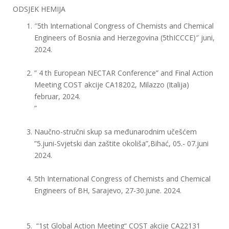
ODSJEK HEMIJA
″5th International Congress of Chemists and Chemical
Engineers of Bosnia and Herzegovina (5thICCCE)″ juni,
2024.
” 4 th European NECTAR Conference” and Final Action
Meeting COST akcije CA18202, Milazzo (Italija)
februar, 2024.
”
Naučno-stručni skup sa međunarodnim učešćem
”5.juni-Svjetski dan zaštite okoliša”,Bihać, 05.- 07.juni
2024.
5th International Congress of Chemists and Chemical
Engineers of BH, Sarajevo, 27-30.june. 2024.
“1st Global Action Meeting“ COST akcije CA22131