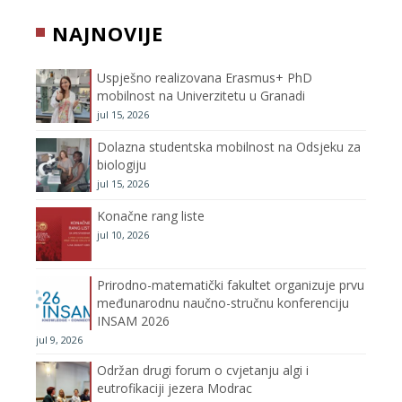
b
t
a
u
NAJNOVIJE
o
e
g
b
Uspješno realizovana Erasmus+ PhD
o
r
r
e
mobilnost na Univerzitetu u Granadi
jul 15, 2026
k
a
C
Dolazna studentska mobilnost na Odsjeku za
m
h
biologiju
jul 15, 2026
a
Konačne rang liste
n
jul 10, 2026
n
Prirodno-matematički fakultet organizuje prvu
međunarodnu naučno-stručnu konferenciju
e
INSAM 2026
jul 9, 2026
l
Održan drugi forum o cvjetanju algi i
eutrofikaciji jezera Modrac