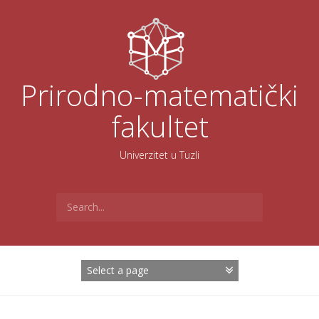
Skoči
na
sadržaj
Prirodno-matematički
fakultet
Univerzitet u Tuzli
Search
for: