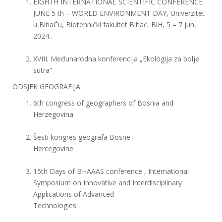
EIGHTH INTERNATIONAL SCIENTIFIC CONFERENCE
JUNE 5 th – WORLD ENVIRONMENT DAY, Univerzitet
u BihaĆu, Biotehnički fakultet Bihać, BiH, 5 – 7 jun,
2024..
XVIII. Međunarodna konferencija „Ekologija za bolje
sutra“
ODSJEK GEOGRAFIJA
6th congress of geographers of Bosnia and
Herzegovina
Šesti kongres geografa Bosne i
Hercegovine
15th Days of BHAAAS conference , International
Symposium on Innovative and Interdisciplinary
Applications of Advanced
Technologies