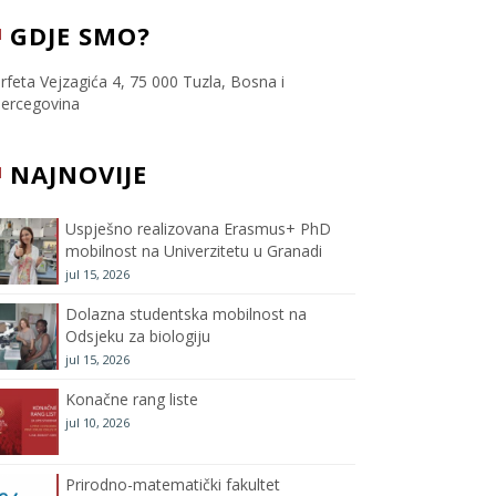
c
i
s
u
GDJE SMO?
e
t
t
T
rfeta Vejzagića 4, 75 000 Tuzla, Bosna i
ercegovina
b
t
a
u
NAJNOVIJE
o
e
g
b
o
r
r
e
Uspješno realizovana Erasmus+ PhD
mobilnost na Univerzitetu u Granadi
k
a
C
jul 15, 2026
m
h
Dolazna studentska mobilnost na
Odsjeku za biologiju
a
jul 15, 2026
Konačne rang liste
n
jul 10, 2026
n
Prirodno-matematički fakultet
e