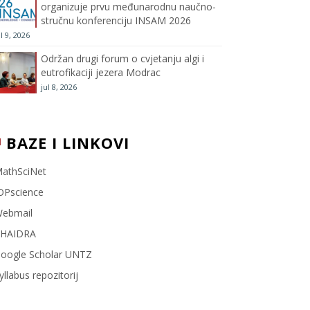
organizuje prvu međunarodnu naučno-
stručnu konferenciju INSAM 2026
l
ul 9, 2026
Održan drugi forum o cvjetanju algi i
eutrofikaciji jezera Modrac
jul 8, 2026
BAZE I LINKOVI
athSciNet
OPscience
ebmail
HAIDRA
oogle Scholar UNTZ
yllabus repozitorij