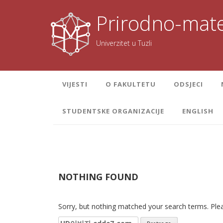
Skoči
na
Prirodno-mate
sadržaj
Univerzitet u Tuzli
VIJESTI
O FAKULTETU
ODSJECI
STUDENTSKE ORGANIZACIJE
ENGLISH
NOTHING FOUND
Sorry, but nothing matched your search terms. Plea
Pretraga: