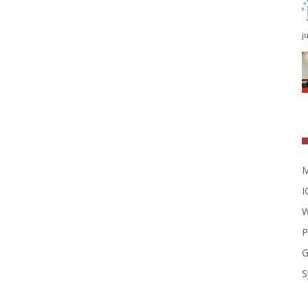
j
M
I
W
P
G
S