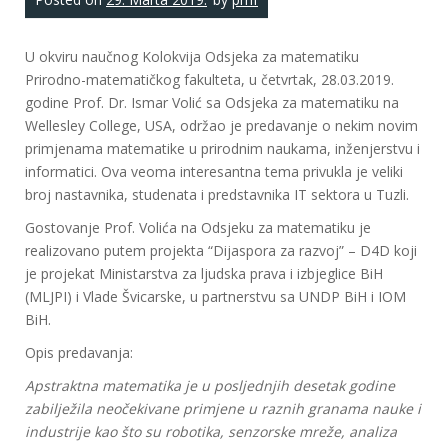
U okviru naučnog Kolokvija Odsjeka za matematiku
Prirodno-matematičkog fakulteta, u četvrtak, 28.03.2019.
godine Prof. Dr. Ismar Volić sa Odsjeka za matematiku na
Wellesley College, USA, održao je predavanje o nekim novim
primjenama matematike u prirodnim naukama, inženjerstvu i
informatici. Ova veoma interesantna tema privukla je veliki
broj nastavnika, studenata i predstavnika IT sektora u Tuzli.
Gostovanje Prof. Volića na Odsjeku za matematiku je
realizovano putem projekta “Dijaspora za razvoj” – D4D koji
je projekat Ministarstva za ljudska prava i izbjeglice BiH
(MLJPI) i Vlade Švicarske, u partnerstvu sa UNDP BiH i IOM
BiH.
Opis predavanja:
Apstraktna matematika je u posljednjih desetak godine
zabilježila neočekivane primjene u raznih granama nauke i
industrije kao što su robotika, senzorske mreže, analiza