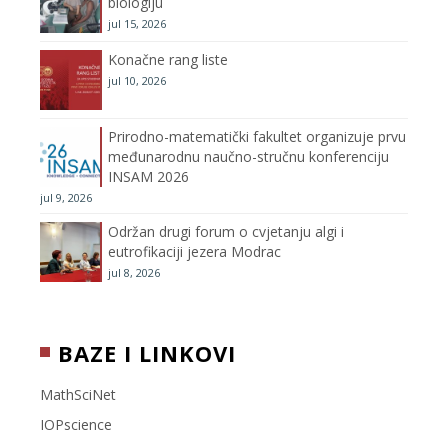
biologiju
jul 15, 2026
a
Konačne rang liste
n
jul 10, 2026
n
Prirodno-matematički fakultet organizuje prvu
međunarodnu naučno-stručnu konferenciju
e
INSAM 2026
jul 9, 2026
l
Održan drugi forum o cvjetanju algi i
eutrofikaciji jezera Modrac
jul 8, 2026
BAZE I LINKOVI
MathSciNet
IOPscience