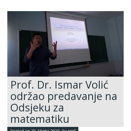
Prof. Dr. Ismar Volić
održao predavanje na
Odsjeku za
matematiku
Posted on
29. Marta 2019.
by
pmf