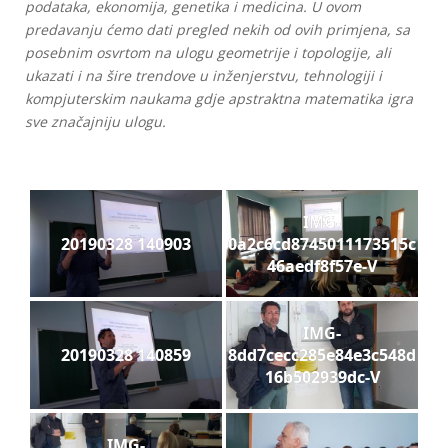
podataka, ekonomija, genetika i medicina. U ovom
predavanju ćemo dati pregled nekih od ovih primjena, sa
posebnim osvrtom na ulogu geometrije i topologije, ali
ukazati i na šire trendove u inženjerstvu, tehnologiji i
kompjuterskim naukama gdje apstraktna matematika igra
sve značajniju ulogu.
IMG-
20190328 140903
0a2c6cd8745011173515c
46aedf8f57e-V
IMG-
20190328 140859
8dd7cecc285e84e3c548d
16b502939dc-V
IMG-