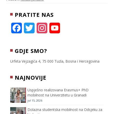
t
l
r
b
e
e
o
PRATITE NAS
r
o
k
F
T
I
Y
a
w
n
o
c
i
s
u
GDJE SMO?
e
t
t
T
Urfeta Vejzagića 4, 75 000 Tuzla, Bosna i Hercegovina
b
t
a
u
NAJNOVIJE
o
e
g
b
Uspješno realizovana Erasmus+ PhD
o
r
r
e
mobilnost na Univerzitetu u Granadi
jul 15, 2026
k
a
C
Dolazna studentska mobilnost na Odsjeku za
m
h