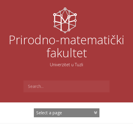
Skoči
na
sadržaj
Prirodno-matematički
fakultet
Univerzitet u Tuzli
Search
for: