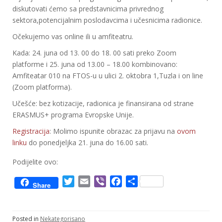
diskutovati ćemo sa predstavnicima privrednog
sektora,potencijalnim poslodavcima i učesnicima radionice.
Očekujemo vas online ili u amfiteatru.
Kada: 24. juna od 13. 00 do 18. 00 sati preko Zoom
platforme i 25. juna od 13.00 – 18.00 kombinovano:
Amfiteatar 010 na FTOS-u u ulici 2. oktobra 1,Tuzla i on line
(Zoom platforma).
Učešće: bez kotizacije, radionica je finansirana od strane
ERASMUS+ programa Evropske Unije.
Registracija
: Molimo ispunite obrazac za prijavu na
ovom
linku
do ponedjeljka 21. juna do 16.00 sati.
Podijelite ovo:
T
E
V
F
S
Share
w
m
i
a
h
i
a
b
c
a
t
i
e
e
r
Posted in
Nekategorisano