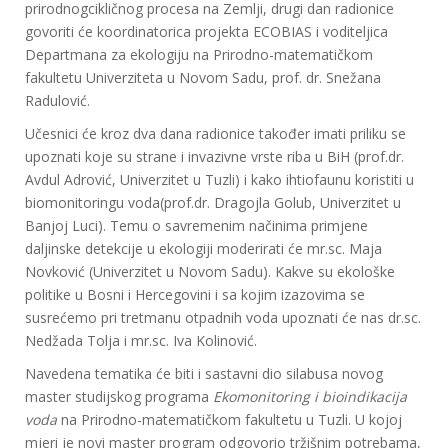
prirodnogcikličnog procesa na Zemlji, drugi dan radionice
govoriti će koordinatorica projekta ECOBIAS i voditeljica
Departmana za ekologiju na Prirodno-matematičkom
fakultetu Univerziteta u Novom Sadu, prof. dr. Snežana
Radulović.
Učesnici će kroz dva dana radionice također imati priliku se
upoznati koje su strane i invazivne vrste riba u BiH (prof.dr.
Avdul Adrović, Univerzitet u Tuzli) i kako ihtiofaunu koristiti u
biomonitoringu voda(prof.dr. Dragojla Golub, Univerzitet u
Banjoj Luci). Temu o savremenim načinima primjene
daljinske detekcije u ekologiji moderirati će mr.sc. Maja
Novković (Univerzitet u Novom Sadu). Kakve su ekološke
politike u Bosni i Hercegovini i sa kojim izazovima se
susrećemo pri tretmanu otpadnih voda upoznati će nas dr.sc.
Nedžada Tolja i mr.sc. Iva Kolinović.
Navedena tematika će biti i sastavni dio silabusa novog
master studijskog programa
Ekomonitoring i bioindikacija
voda
na Prirodno-matematičkom fakultetu u Tuzli. U kojoj
mjeri je novi master program odgovorio tržišnim potrebama,