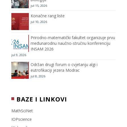
jul 15, 2026
a
Konačne rang liste
n
jul 10, 2026
n
Prirodno-matematički fakultet organizuje prvu
međunarodnu naučno-stručnu konferenciju
e
INSAM 2026
jul 9, 2026
l
Održan drugi forum o cvjetanju algi i
eutrofikaciji jezera Modrac
jul 8, 2026
BAZE I LINKOVI
MathSciNet
IOPscience