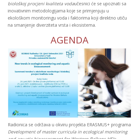
biološkoj procjeni kvaliteta voda
učesnici će se upoznati sa
inovativnim metodologijama koje se primjenjuju u
ekološkom monitoringu voda i faktorima koji direktno utiču
na smanjenje diverziteta vrsta i ekosistema.
AGENDA
Radionica se održava u okviru projekta ERASMUS+ programa
Development of master curricula in ecological monitoring
and aquatic bioassesment for Western Balkans HEIs