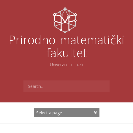
Skoči
na
sadržaj
Prirodno-matematički
fakultet
Univerzitet u Tuzli
Search
for: