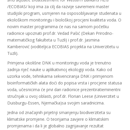
/ECOBIAS/ koji ima za cilj da razvije savremeni master
studijski program, usmjeren na osposobljavanje studenata u
ekološkom monitoringu i biološkoj procjeni kvaliteta voda. O
novim master programima će nas na samom početku
radionice upoznati prof.dr. Vedad Pašić (Dekan Prirodno-
matematičkog fakulteta u Tuzli) i prof.dr. Jasmina
Kamberović (voditeljica ECOBIAS projekta na Univerzitetu u
Tuzli).
Primjena okolišne DNK u monitoringu voda je trenutno
zadnja riječ nauke u aplikativnoj ekologiji voda. Kako od
uzorka vode, tehnikama sekvenciranja DNK i primjenom
bioinformatičkih alata doći do popisa vrsta i procjene statusa
voda, učesnicima će prvi dan radionice prezentiratieminentni
stručnjak u ovoj oblasti, prof.dr. Florian Leese (Univerzitet u
Duisburgu-Essen, Njemačka)sa svojim saradnicima.
Jedna od značajnih prijetnji smanjenju biodiverziteta su
klimatske promjene. O teorijama zavjere o klimatskim
promjenama i da li je globalno zagrijavanje rezultat