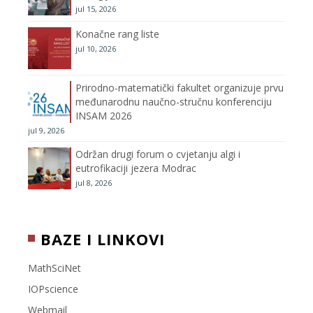
jul 15, 2026
a
Konačne rang liste
n
jul 10, 2026
n
Prirodno-matematički fakultet organizuje prvu
međunarodnu naučno-stručnu konferenciju
e
INSAM 2026
jul 9, 2026
l
Održan drugi forum o cvjetanju algi i
eutrofikaciji jezera Modrac
jul 8, 2026
BAZE I LINKOVI
MathSciNet
IOPscience
Webmail