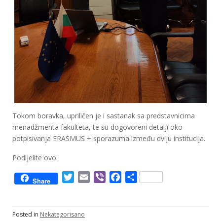
Tokom boravka, upriličen je i sastanak sa predstavnicima
menadžmenta fakulteta, te su dogovoreni detalji oko
potpisivanja ERASMUS + sporazuma između dviju institucija.
Podijelite ovo:
T
E
V
F
S
Share
w
m
i
a
h
i
a
b
c
a
t
i
e
e
r
Posted in
Nekategorisano