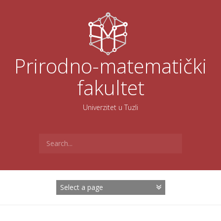
Skoči
na
sadržaj
Prirodno-matematički
fakultet
Univerzitet u Tuzli
Search
for: