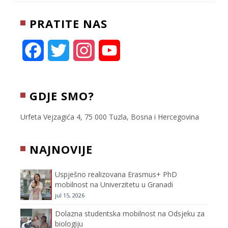
t
l
r
b
e
e
o
PRATITE NAS
r
o
k
F
T
I
Y
a
w
n
o
c
i
s
u
GDJE SMO?
e
t
t
T
Urfeta Vejzagića 4, 75 000 Tuzla, Bosna i Hercegovina
b
t
a
u
NAJNOVIJE
o
e
g
b
Uspješno realizovana Erasmus+ PhD
o
r
r
e
mobilnost na Univerzitetu u Granadi
jul 15, 2026
k
a
C
Dolazna studentska mobilnost na Odsjeku za
m
h
biologiju