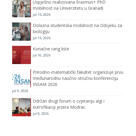
Uspješno realizovana Erasmus+ PhD
o
r
r
e
mobilnost na Univerzitetu u Granadi
jul 15, 2026
k
a
C
Dolazna studentska mobilnost na Odsjeku za
m
h
biologiju
jul 15, 2026
a
Konačne rang liste
n
jul 10, 2026
n
Prirodno-matematički fakultet organizuje prvu
međunarodnu naučno-stručnu konferenciju
e
INSAM 2026
jul 9, 2026
l
Održan drugi forum o cvjetanju algi i
eutrofikaciji jezera Modrac
jul 8, 2026