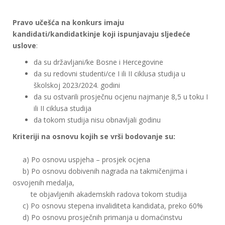
Pravo učešća na konkurs imaju
kandidati/kandidatkinje koji ispunjavaju sljedeće
uslove
:
da su državljani/ke Bosne i Hercegovine
da su redovni studenti/ce I ili II ciklusa studija u
školskoj 2023/2024. godini
da su ostvarili prosječnu ocjenu najmanje 8,5 u toku I
ili II ciklusa studija
da tokom studija nisu obnavljali godinu
Kriteriji na osnovu kojih se vrši bodovanje su:
a) Po osnovu uspjeha – prosjek ocjena
b) Po osnovu dobivenih nagrada na takmičenjima i
osvojenih medalja,
te objavljenih akademskih radova tokom studija
c) Po osnovu stepena invaliditeta kandidata, preko 60%
d) Po osnovu prosječnih primanja u domaćinstvu