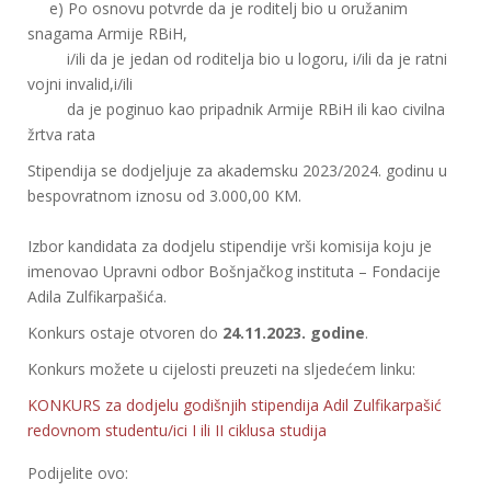
e) Po osnovu potvrde da je roditelj bio u oružanim
snagama Armije RBiH,
i/ili da je jedan od roditelja bio u logoru, i/ili da je ratni
vojni invalid,i/ili
da je poginuo kao pripadnik Armije RBiH ili kao civilna
žrtva rata
Stipendija se dodjeljuje za akademsku 2023/2024. godinu u
bespovratnom iznosu od 3.000,00 KM.
Izbor kandidata za dodjelu stipendije vrši komisija koju je
imenovao Upravni odbor Bošnjačkog instituta – Fondacije
Adila Zulfikarpašića.
Konkurs ostaje otvoren do
24.11.2023. godine
.
Konkurs možete u cijelosti preuzeti na sljedećem linku:
KONKURS za dodjelu godišnjih stipendija Adil Zulfikarpašić
redovnom studentu/ici I ili II ciklusa studija
Podijelite ovo: