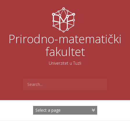
Skoči
na
sadržaj
Prirodno-matematički
fakultet
Univerzitet u Tuzli
Search
for: