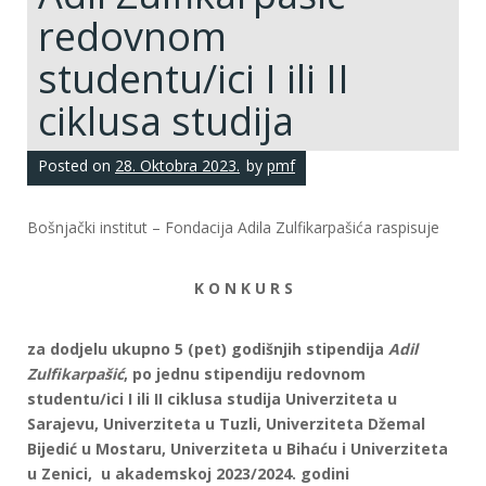
redovnom
studentu/ici I ili II
ciklusa studija
Posted on
28. Oktobra 2023.
by
pmf
Bošnjački institut – Fondacija Adila Zulfikarpašića raspisuje
K O N K U R S
za dodjelu ukupno 5 (pet) godišnjih stipendija
Adil
Zulfikarpašić
,
po jednu stipendiju redovnom
studentu/ici I ili II ciklusa studija
Univerziteta u
Sarajevu, Univerziteta u Tuzli, Univerziteta Džemal
Bijedić
u Mostaru, Univerziteta u Bihaću i Univerziteta
u Zenici,
u akademskoj 2023/2024. godini