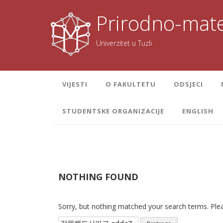
Skoči
na
Prirodno-mate
sadržaj
Univerzitet u Tuzli
VIJESTI
O FAKULTETU
ODSJECI
STUDENTSKE ORGANIZACIJE
ENGLISH
NOTHING FOUND
Sorry, but nothing matched your search terms. Plea
Pretraga: