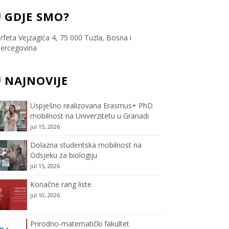
c
i
s
u
GDJE SMO?
e
t
t
T
rfeta Vejzagića 4, 75 000 Tuzla, Bosna i
ercegovina
b
t
a
u
NAJNOVIJE
o
e
g
b
o
r
r
e
Uspješno realizovana Erasmus+ PhD
mobilnost na Univerzitetu u Granadi
k
a
C
jul 15, 2026
m
h
Dolazna studentska mobilnost na
Odsjeku za biologiju
a
jul 15, 2026
Konačne rang liste
n
jul 10, 2026
n
Prirodno-matematički fakultet
e