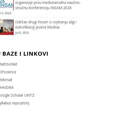
organizuje prvu međunarodnu naučno-
stručnu konferenciju INSAM 2026
l
ul 9, 2026
Održan drugi forum o cvjetanju algi i
eutrofikaciji jezera Modrac
jul 8, 2026
BAZE I LINKOVI
athSciNet
OPscience
ebmail
HAIDRA
oogle Scholar UNTZ
yllabus repozitorij