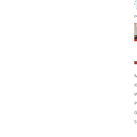
j
M
I
W
P
G
S