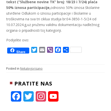
tekst (“Službene novine TK” broj: 18/23 i 7/24) plaća
50% iznosa participacije,
odnosno 50% iznosa školarine
utvrđene Odlukom o iznosu participacije i školarine u
troškovima na sva tri ciklua studija br:04-3850-1-5/24 od
10.07.2024.g,uz pruženu validnu dokumentaciju nadležnog
organa o pripadnosti toj kategoriji.
Podijelite ovo:
T
E
V
F
S
Share
w
m
i
a
h
i
a
b
c
a
t
i
e
e
r
Posted in
Nekategorisano
t
l
r
b
e
e
o
PRATITE NAS
r
o
k
F
T
I
Y
a
w
n
o