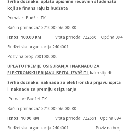
Svrha doznake: uplata upisnine redovnih studenata
koji se finansiraju iz budžeta
Primalac: Budžet TK
Račun primaoca:1321000256000080
Iznos: 100,00 KM
Vrsta prihoda: 722656 Općina 094
Budžetska organizacija 2404001
Poziv na broj: 7001000000
UPLATU PREMIJE OSIGURANJA I NAKNADU ZA
ELEKTRONSKU PRIJAVU ISPITA IZVRŠITI
kako slijedi:
Svrha doznake: naknada za elektronsku prijavu ispita
i naknade za premiju osiguranja
Primalac: Budžet TK
Račun primaoca:1321000256000080
Iznos: 10,90 KM
Vrsta prihoda: 722651 Općina 094
Budžetska organizacija 2404001 Poziv na broj: