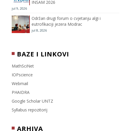
INSAM 2026
jul 9, 2026
l
Održan drugi forum o cvjetanju algi i
eutrofikaciji jezera Modrac
jul 8, 2026
BAZE I LINKOVI
MathSciNet
IOPscience
Webmail
PHAIDRA
Google Scholar UNTZ
Syllabus repozitorij
ARHIVA