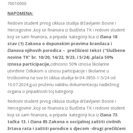
70010000
NAPOMENA:
Redovni student prvog ciklusa studija državljanin Bosne i
Hercegovine ,koji se finansira iz Budžeta TK i redovni student
koji se sam finansira, a pripada kategoriji lica iz
član
a
1
8
stav (1)
Z
akona o dopunskim pravima branilaca i
članova njihovih porodica – prečišćeni tekst (
“S
lužbene
novine
TK”
br.
10/20, 14/22, 9/23,
i
5/24) ,plaća 50%
iznosa participacije,
odnosno 50% iznosa školarine
utvrđene Odlukom o iznosu participacije i školarine u
troškovima na sva tri ciklua studija br:04-3850-1-5/24 od
10.07.2024.g,uz pruženu validnu dokumentaciju nadležnog
organa o pripadnosti toj kategoriji.
Redovni student prvog ciklusa studija državljanin Bosne i
Hercegovine ,koji se finansira iz Budžeta TK i redovni student
koji se sam finansira, a pripada kategoriji lica iz
član
a
73.
tačka 13. i člana 85.Zakona o socijalnoj zaštiti civilnih
žrtava rata i zaštiti porodice s djecom -drugi prečišćeni