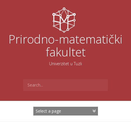
Skoči
na
sadržaj
Prirodno-matematički
fakultet
Univerzitet u Tuzli
Search
for: