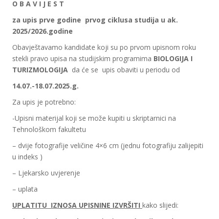
O B A V I J E S
T
za upis prv
e godine prvog ciklusa studija u ak.
202
5
/202
6
.godine
Obavještavamo kandidate koji su po prvom upisnom roku
stekli pravo upisa na studijskim programima
BIOLOGIJA I
TURIZMOLOGIJA
da će se upis obaviti u periodu od
14.07.-18.07.2025.g.
Za upis je potrebno:
-Upisni materijal koji se može kupiti u skriptarnici na
Tehnološkom fakultetu
– dvije fotografije veličine 4×6 cm (jednu fotografiju zalijepiti
u indeks )
– Ljekarsko uvjerenje
– uplata
UPLATITU IZNOSA UPISNINE IZVRŠITI
kako slijedi: