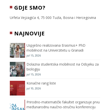
c
i
s
u
GDJE SMO?
e
t
t
T
Urfeta Vejzagića 4, 75 000 Tuzla, Bosna i Hercegovina
b
t
a
u
NAJNOVIJE
o
e
g
b
Uspješno realizovana Erasmus+ PhD
o
r
r
e
mobilnost na Univerzitetu u Granadi
jul 15, 2026
k
a
C
Dolazna studentska mobilnost na Odsjeku za
m
h
biologiju
jul 15, 2026
a
Konačne rang liste
n
jul 10, 2026
n
Prirodno-matematički fakultet organizuje prvu
međunarodnu naučno-stručnu konferenciju
e