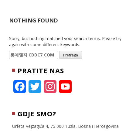
NOTHING FOUND
Sorry, but nothing matched your search terms. Please try
again with some different keywords.
Pretraga:
PRATITE NAS
F
T
I
Y
a
w
n
o
c
i
s
u
GDJE SMO?
e
t
t
T
Urfeta Vejzagića 4, 75 000 Tuzla, Bosna i Hercegovina