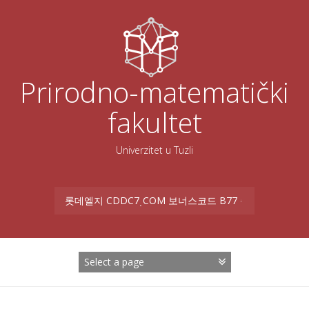
Skoči
na
sadržaj
Prirodno-matematički
fakultet
Univerzitet u Tuzli
Search
for: