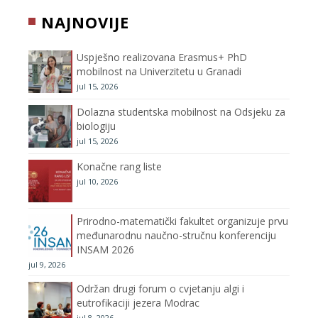
b
t
a
u
NAJNOVIJE
o
e
g
b
Uspješno realizovana Erasmus+ PhD
o
r
r
e
mobilnost na Univerzitetu u Granadi
jul 15, 2026
k
a
C
Dolazna studentska mobilnost na Odsjeku za
m
h
biologiju
jul 15, 2026
a
Konačne rang liste
n
jul 10, 2026
n
Prirodno-matematički fakultet organizuje prvu
međunarodnu naučno-stručnu konferenciju
e
INSAM 2026
jul 9, 2026
l
Održan drugi forum o cvjetanju algi i
eutrofikaciji jezera Modrac
jul 8, 2026