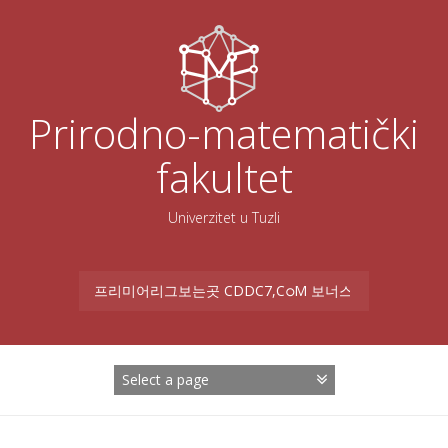
Skoči
na
sadržaj
Prirodno-matematički
fakultet
Univerzitet u Tuzli
Search
for: