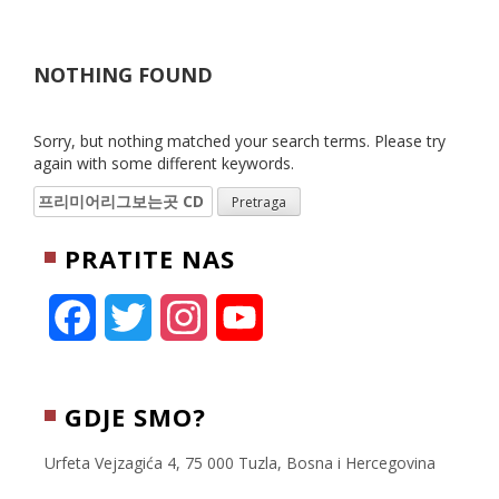
NOTHING FOUND
Sorry, but nothing matched your search terms. Please try
again with some different keywords.
Pretraga:
PRATITE NAS
F
T
I
Y
a
w
n
o
c
i
s
u
GDJE SMO?
e
t
t
T
Urfeta Vejzagića 4, 75 000 Tuzla, Bosna i Hercegovina