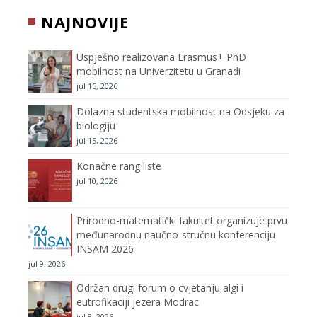
b
t
a
u
NAJNOVIJE
o
e
g
b
Uspješno realizovana Erasmus+ PhD
o
r
r
e
mobilnost na Univerzitetu u Granadi
jul 15, 2026
k
a
C
Dolazna studentska mobilnost na Odsjeku za
m
h
biologiju
jul 15, 2026
a
Konačne rang liste
n
jul 10, 2026
n
Prirodno-matematički fakultet organizuje prvu
međunarodnu naučno-stručnu konferenciju
e
INSAM 2026
jul 9, 2026
l
Održan drugi forum o cvjetanju algi i
eutrofikaciji jezera Modrac
jul 8, 2026