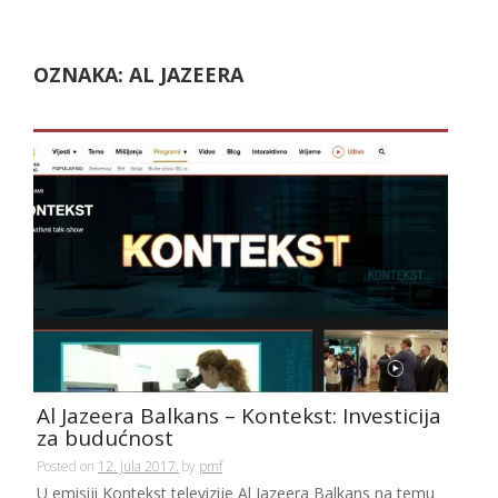
OZNAKA:
AL JAZEERA
Al Jazeera Balkans – Kontekst: Investicija
za budućnost
Posted on
12. Jula 2017.
by
pmf
U emisiji Kontekst televizije Al Jazeera Balkans na temu