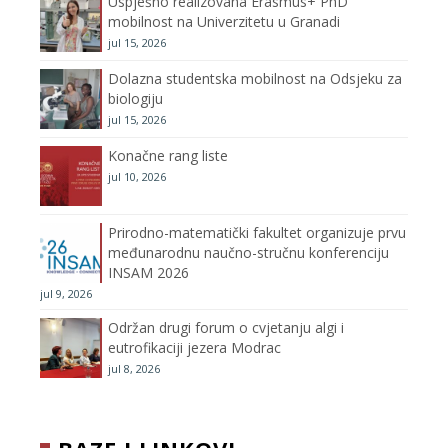
Uspješno realizovana Erasmus+ PhD
o
r
r
e
mobilnost na Univerzitetu u Granadi
jul 15, 2026
k
a
C
Dolazna studentska mobilnost na Odsjeku za
m
h
biologiju
jul 15, 2026
a
Konačne rang liste
n
jul 10, 2026
n
Prirodno-matematički fakultet organizuje prvu
međunarodnu naučno-stručnu konferenciju
e
INSAM 2026
jul 9, 2026
l
Održan drugi forum o cvjetanju algi i
eutrofikaciji jezera Modrac
jul 8, 2026