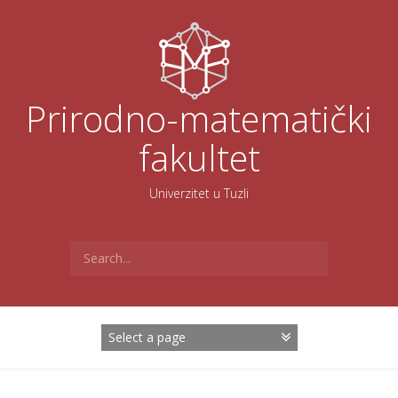
Skoči
na
sadržaj
Prirodno-matematički
fakultet
Univerzitet u Tuzli
Search
for: