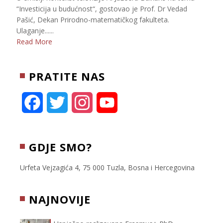
“Investicija u budućnost“, gostovao je Prof. Dr Vedad
Pašić, Dekan Prirodno-matematičkog fakulteta.
Ulaganje......
Read More
PRATITE NAS
F
T
I
Y
a
w
n
o
c
i
s
u
GDJE SMO?
e
t
t
T
Urfeta Vejzagića 4, 75 000 Tuzla, Bosna i Hercegovina
b
t
a
u
NAJNOVIJE
o
e
g
b