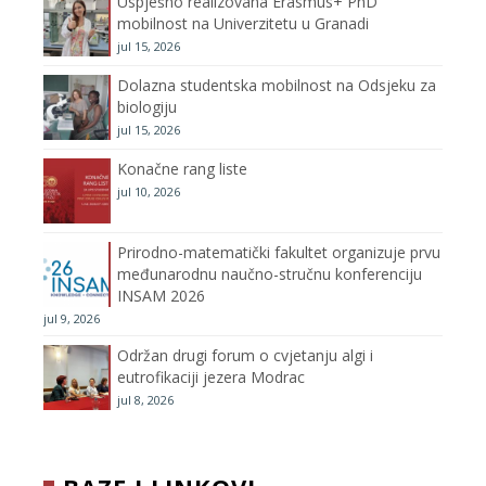
Uspješno realizovana Erasmus+ PhD
o
r
r
e
mobilnost na Univerzitetu u Granadi
jul 15, 2026
k
a
C
Dolazna studentska mobilnost na Odsjeku za
m
h
biologiju
jul 15, 2026
a
Konačne rang liste
n
jul 10, 2026
n
Prirodno-matematički fakultet organizuje prvu
međunarodnu naučno-stručnu konferenciju
e
INSAM 2026
jul 9, 2026
l
Održan drugi forum o cvjetanju algi i
eutrofikaciji jezera Modrac
jul 8, 2026