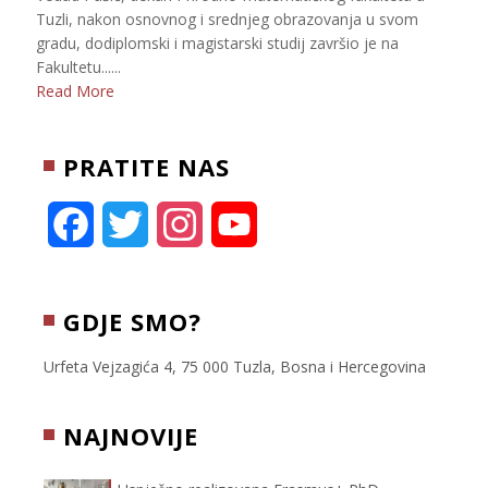
Tuzli, nakon osnovnog i srednjeg obrazovanja u svom
gradu, dodiplomski i magistarski studij završio je na
Fakultetu......
Read More
PRATITE NAS
F
T
I
Y
a
w
n
o
c
i
s
u
GDJE SMO?
e
t
t
T
Urfeta Vejzagića 4, 75 000 Tuzla, Bosna i Hercegovina
b
t
a
u
NAJNOVIJE
o
e
g
b