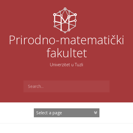
Skoči
na
sadržaj
Prirodno-matematički
fakultet
Univerzitet u Tuzli
Search
for: