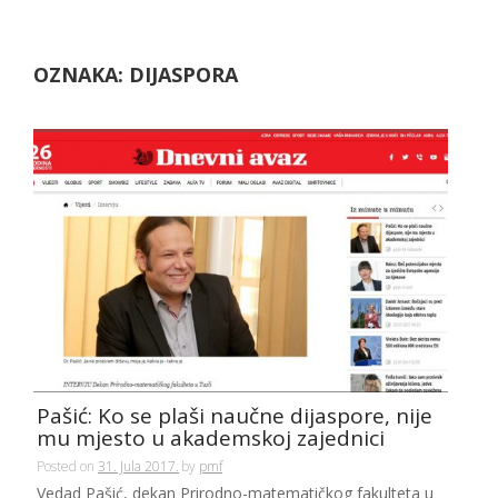
OZNAKA:
DIJASPORA
Pašić: Ko se plaši naučne dijaspore, nije
mu mjesto u akademskoj zajednici
Posted on
31. Jula 2017.
by
pmf
Vedad Pašić, dekan Prirodno-matematičkog fakulteta u