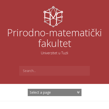
Skoči
na
sadržaj
Prirodno-matematički
fakultet
Univerzitet u Tuzli
Search
for: