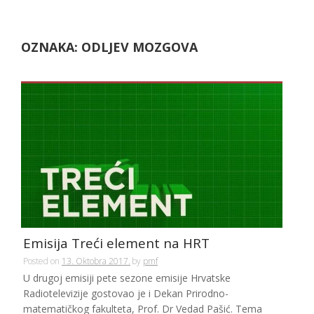
OZNAKA:
ODLJEV MOZGOVA
Emisija Treći element na HRT
Posted on
13. Oktobra 2017.
by
pmf
U drugoj emisiji pete sezone emisije Hrvatske
Radiotelevizije gostovao je i Dekan Prirodno-
matematičkog fakulteta, Prof. Dr Vedad Pašić. Tema