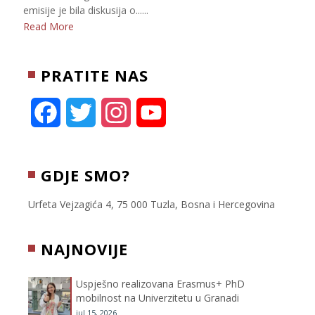
emisije je bila diskusija o......
Read More
PRATITE NAS
F
T
I
Y
a
w
n
o
c
i
s
u
GDJE SMO?
e
t
t
T
Urfeta Vejzagića 4, 75 000 Tuzla, Bosna i Hercegovina
b
t
a
u
NAJNOVIJE
o
e
g
b
Uspješno realizovana Erasmus+ PhD
o
r
r
e
mobilnost na Univerzitetu u Granadi
jul 15, 2026