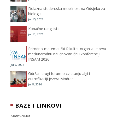
k
a
C
Dolazna studentska mobilnost na Odsjeku za
m
h
biologiju
jul 15, 2026
a
Konačne rang liste
n
jul 10, 2026
n
Prirodno-matematički fakultet organizuje prvu
međunarodnu naučno-stručnu konferenciju
e
INSAM 2026
jul 9, 2026
l
Održan drugi forum o cvjetanju algi i
eutrofikaciji jezera Modrac
jul 8, 2026
BAZE I LINKOVI
MathSciNet