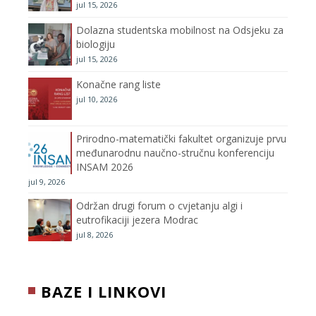
jul 15, 2026
k
a
C
Dolazna studentska mobilnost na Odsjeku za
m
h
biologiju
jul 15, 2026
a
Konačne rang liste
n
jul 10, 2026
n
Prirodno-matematički fakultet organizuje prvu
međunarodnu naučno-stručnu konferenciju
e
INSAM 2026
jul 9, 2026
l
Održan drugi forum o cvjetanju algi i
eutrofikaciji jezera Modrac
jul 8, 2026
BAZE I LINKOVI