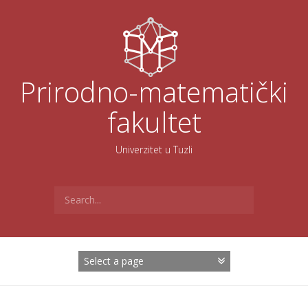
Skoči
na
sadržaj
Prirodno-matematički
fakultet
Univerzitet u Tuzli
Search
for: