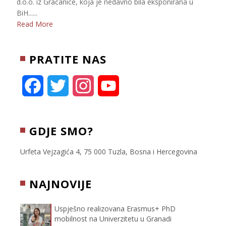
d.o.o. iz Gračanice, koja je nedavno bila eksponirana u
BiH......
Read More
PRATITE NAS
F
T
I
Y
a
w
n
o
c
i
s
u
GDJE SMO?
e
t
t
T
Urfeta Vejzagića 4, 75 000 Tuzla, Bosna i Hercegovina
b
t
a
u
NAJNOVIJE
o
e
g
b
Uspješno realizovana Erasmus+ PhD
o
r
r
e
mobilnost na Univerzitetu u Granadi