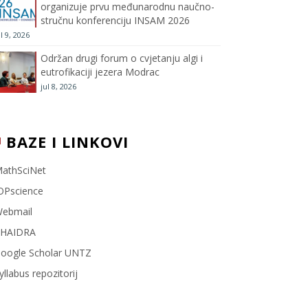
organizuje prvu međunarodnu naučno-
stručnu konferenciju INSAM 2026
l
ul 9, 2026
Održan drugi forum o cvjetanju algi i
eutrofikaciji jezera Modrac
jul 8, 2026
BAZE I LINKOVI
athSciNet
OPscience
ebmail
HAIDRA
oogle Scholar UNTZ
yllabus repozitorij