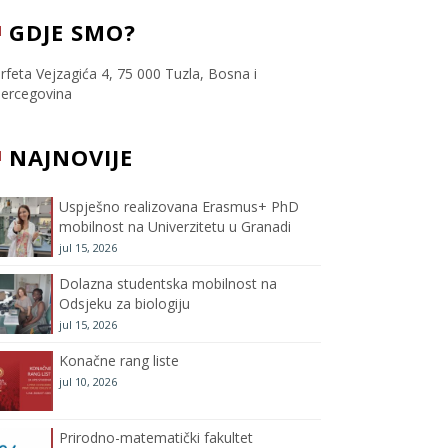
c
i
s
u
GDJE SMO?
e
t
t
T
rfeta Vejzagića 4, 75 000 Tuzla, Bosna i
ercegovina
b
t
a
u
NAJNOVIJE
o
e
g
b
o
r
r
e
Uspješno realizovana Erasmus+ PhD
mobilnost na Univerzitetu u Granadi
k
a
C
jul 15, 2026
m
h
Dolazna studentska mobilnost na
Odsjeku za biologiju
a
jul 15, 2026
Konačne rang liste
n
jul 10, 2026
n
Prirodno-matematički fakultet
e