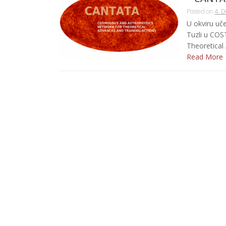
Posted on
4. 
U okviru uč
Tuzli u COS
Theoretical 
Read More