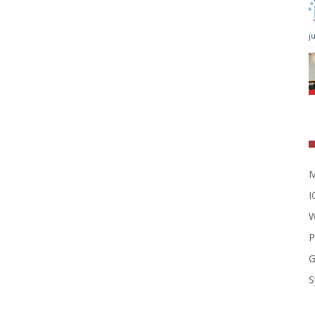
j
M
I
W
P
G
S