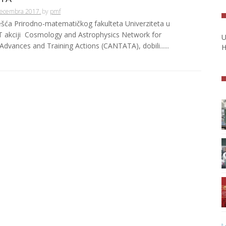
Decembra 2017.
by
pmf
ešća Prirodno-matematičkog fakulteta Univerziteta u
T akciji Cosmology and Astrophysics Network for
U
Advances and Training Actions (CANTATA), dobili......
H