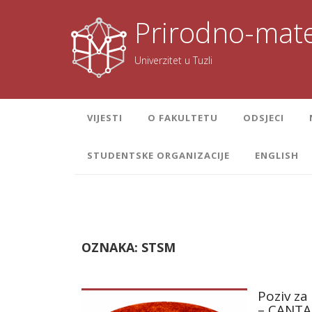
Skoči
na
Prirodno-mate
sadržaj
Univerzitet u Tuzli
VIJESTI
O FAKULTETU
ODSJECI
STUDENTSKE ORGANIZACIJE
ENGLISH
OZNAKA:
STSM
Poziv za
– CANT