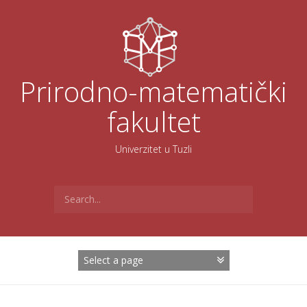
Skoči
na
sadržaj
Prirodno-matematički
fakultet
Univerzitet u Tuzli
Search
for: