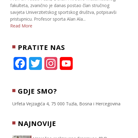
fakulteta, zvanično je danas postao član stručnog
savjeta Univerzitetskog sportskog društva, potpisavši
pristupnicu. Profesor sporta Alan Ala...
Read More
PRATITE NAS
F
T
I
Y
a
w
n
o
c
i
s
u
GDJE SMO?
e
t
t
T
Urfeta Vejzagića 4, 75 000 Tuzla, Bosna i Hercegovina
b
t
a
u
NAJNOVIJE
o
e
g
b