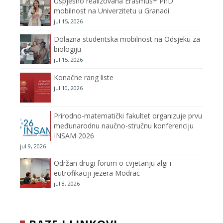
Uspješno realizovana Erasmus+ PhD
o
r
r
e
mobilnost na Univerzitetu u Granadi
jul 15, 2026
k
a
C
Dolazna studentska mobilnost na Odsjeku za
m
h
biologiju
jul 15, 2026
a
Konačne rang liste
n
jul 10, 2026
n
Prirodno-matematički fakultet organizuje prvu
međunarodnu naučno-stručnu konferenciju
e
INSAM 2026
jul 9, 2026
l
Održan drugi forum o cvjetanju algi i
eutrofikaciji jezera Modrac
jul 8, 2026