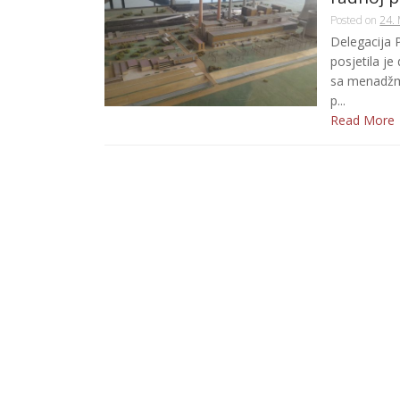
Posted on
24. 
Delegacija 
posjetila j
sa menadžm
p...
Read More