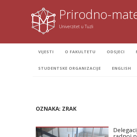
Skoči
na
Prirodno-mate
sadržaj
Univerzitet u Tuzli
VIJESTI
O FAKULTETU
ODSJECI
STUDENTSKE ORGANIZACIJE
ENGLISH
OZNAKA:
ZRAK
Delegaci
radnoj p