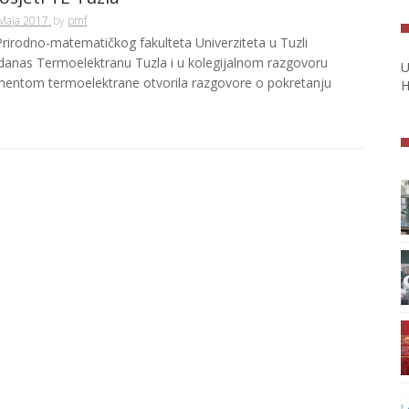
Maja 2017.
by
pmf
Prirodno-matematičkog fakulteta Univerziteta u Tuzli
e danas Termoelektranu Tuzla i u kolegijalnom razgovoru
U
entom termoelektrane otvorila razgovore o pokretanju
H