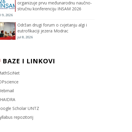
organizuje prvu međunarodnu naučno-
stručnu konferenciju INSAM 2026
l
ul 9, 2026
Održan drugi forum o cvjetanju algi i
eutrofikaciji jezera Modrac
jul 8, 2026
BAZE I LINKOVI
athSciNet
OPscience
ebmail
HAIDRA
oogle Scholar UNTZ
yllabus repozitorij