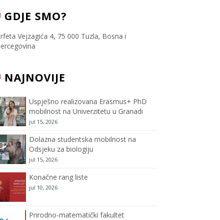
c
i
s
u
GDJE SMO?
e
t
t
T
rfeta Vejzagića 4, 75 000 Tuzla, Bosna i
ercegovina
b
t
a
u
NAJNOVIJE
o
e
g
b
o
r
r
e
Uspješno realizovana Erasmus+ PhD
mobilnost na Univerzitetu u Granadi
k
a
C
jul 15, 2026
m
h
Dolazna studentska mobilnost na
Odsjeku za biologiju
a
jul 15, 2026
Konačne rang liste
n
jul 10, 2026
n
Prirodno-matematički fakultet
e