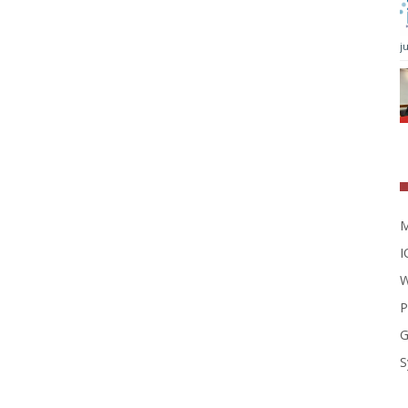
j
M
I
W
P
G
S