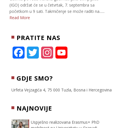
(IGO) održat će se u četvrtak, 7. septembra sa
početkom u 9 sati. Takmičenje se može raditi na......
Read More
PRATITE NAS
F
T
I
Y
a
w
n
o
c
i
s
u
GDJE SMO?
e
t
t
T
Urfeta Vejzagića 4, 75 000 Tuzla, Bosna i Hercegovina
b
t
a
u
NAJNOVIJE
o
e
g
b
Uspješno realizovana Erasmus+ PhD
o
r
r
e
mobilnost na Univerzitetu u Granadi