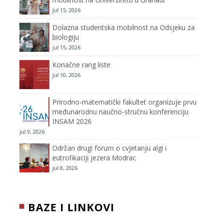
jul 15, 2026
k
a
C
Dolazna studentska mobilnost na Odsjeku za
m
h
biologiju
jul 15, 2026
a
Konačne rang liste
n
jul 10, 2026
n
Prirodno-matematički fakultet organizuje prvu
međunarodnu naučno-stručnu konferenciju
e
INSAM 2026
jul 9, 2026
l
Održan drugi forum o cvjetanju algi i
eutrofikaciji jezera Modrac
jul 8, 2026
BAZE I LINKOVI