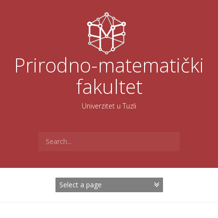
Skoči
na
sadržaj
Prirodno-matematički
fakultet
Univerzitet u Tuzli
Search
for: