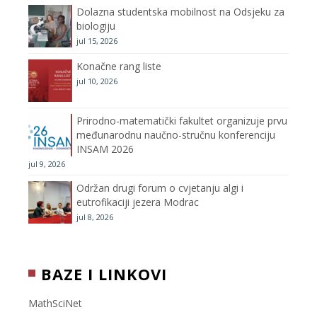
Dolazna studentska mobilnost na Odsjeku za
m
h
biologiju
jul 15, 2026
a
Konačne rang liste
n
jul 10, 2026
n
Prirodno-matematički fakultet organizuje prvu
međunarodnu naučno-stručnu konferenciju
e
INSAM 2026
jul 9, 2026
l
Održan drugi forum o cvjetanju algi i
eutrofikaciji jezera Modrac
jul 8, 2026
BAZE I LINKOVI
MathSciNet