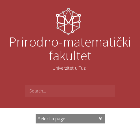
Skoči
na
sadržaj
Prirodno-matematički
fakultet
Univerzitet u Tuzli
Search
for: