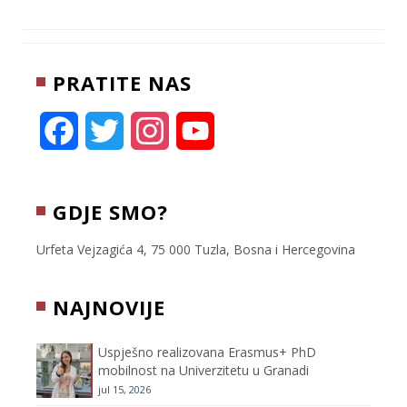
i
a
b
c
a
t
i
e
e
r
t
l
r
b
e
PRATITE NAS
e
o
r
o
k
F
T
I
Y
a
w
n
o
c
i
s
u
GDJE SMO?
e
t
t
T
Urfeta Vejzagića 4, 75 000 Tuzla, Bosna i Hercegovina
b
t
a
u
NAJNOVIJE
o
e
g
b
Uspješno realizovana Erasmus+ PhD
o
r
r
e
mobilnost na Univerzitetu u Granadi
jul 15, 2026
k
a
C