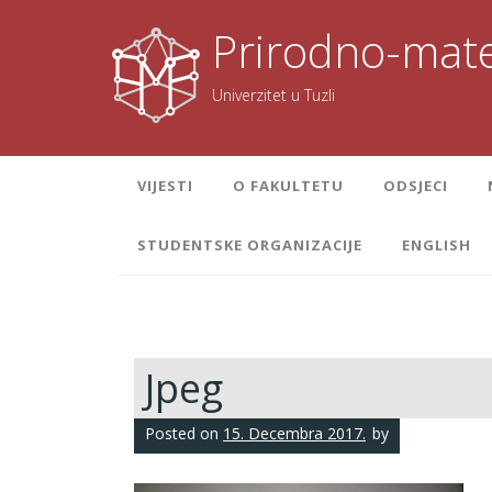
Skoči
na
Prirodno-mate
sadržaj
Univerzitet u Tuzli
VIJESTI
O FAKULTETU
ODSJECI
STUDENTSKE ORGANIZACIJE
ENGLISH
Jpeg
Posted on
15. Decembra 2017.
by