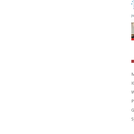
j
M
I
W
P
G
S