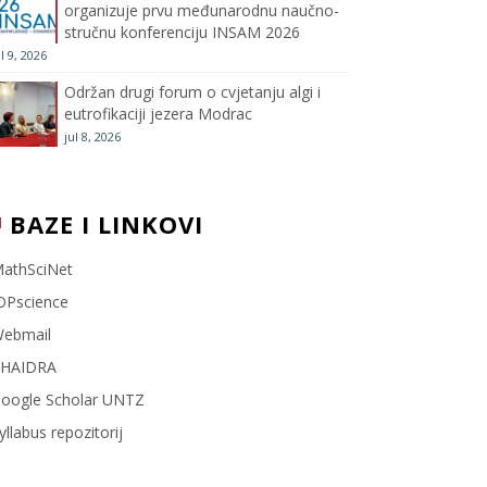
organizuje prvu međunarodnu naučno-
stručnu konferenciju INSAM 2026
l
ul 9, 2026
Održan drugi forum o cvjetanju algi i
eutrofikaciji jezera Modrac
jul 8, 2026
BAZE I LINKOVI
athSciNet
OPscience
ebmail
HAIDRA
oogle Scholar UNTZ
yllabus repozitorij