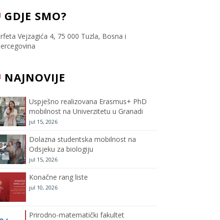
c
i
s
u
GDJE SMO?
e
t
t
T
rfeta Vejzagića 4, 75 000 Tuzla, Bosna i
ercegovina
b
t
a
u
NAJNOVIJE
o
e
g
b
o
r
r
e
Uspješno realizovana Erasmus+ PhD
mobilnost na Univerzitetu u Granadi
k
a
C
jul 15, 2026
m
h
Dolazna studentska mobilnost na
Odsjeku za biologiju
a
jul 15, 2026
Konačne rang liste
n
jul 10, 2026
n
Prirodno-matematički fakultet
e