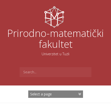
Skoči
na
sadržaj
Prirodno-matematički
fakultet
Univerzitet u Tuzli
Search
for: