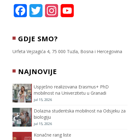
k
F
T
I
Y
a
w
n
o
c
i
s
u
GDJE SMO?
e
t
t
T
Urfeta Vejzagića 4, 75 000 Tuzla, Bosna i Hercegovina
b
t
a
u
NAJNOVIJE
o
e
g
b
Uspješno realizovana Erasmus+ PhD
o
r
r
e
mobilnost na Univerzitetu u Granadi
jul 15, 2026
k
a
C
Dolazna studentska mobilnost na Odsjeku za
m
h
biologiju
jul 15, 2026
a
Konačne rang liste