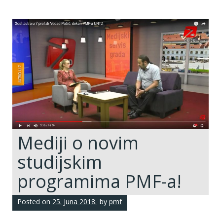
Mediji o novim
studijskim
programima PMF-a!
Posted on
25. Juna 2018.
by
pmf