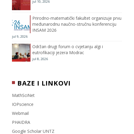
n
jul 10, 2026
n
Prirodno-matematički fakultet organizuje prvu
međunarodnu naučno-stručnu konferenciju
e
INSAM 2026
jul 9, 2026
l
Održan drugi forum o cvjetanju algi i
eutrofikaciji jezera Modrac
jul 8, 2026
BAZE I LINKOVI
MathSciNet
IOPscience
Webmail
PHAIDRA
Google Scholar UNTZ