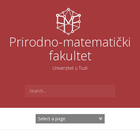
Skoči
na
sadržaj
Prirodno-matematički
fakultet
Univerzitet u Tuzli
Search
for: