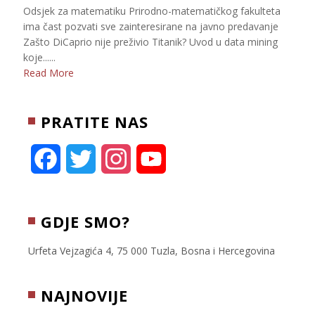
Odsjek za matematiku Prirodno-matematičkog fakulteta
ima čast pozvati sve zainteresirane na javno predavanje
Zašto DiCaprio nije preživio Titanik? Uvod u data mining
koje......
Read More
PRATITE NAS
F
T
I
Y
a
w
n
o
c
i
s
u
GDJE SMO?
e
t
t
T
Urfeta Vejzagića 4, 75 000 Tuzla, Bosna i Hercegovina
b
t
a
u
NAJNOVIJE
o
e
g
b