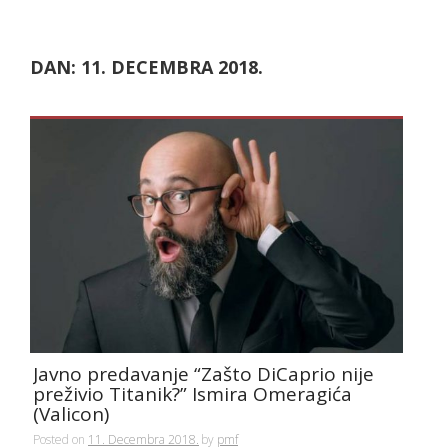
DAN:
11. DECEMBRA 2018.
Javno predavanje “Zašto DiCaprio nije
preživio Titanik?” Ismira Omeragića
(Valicon)
Posted on
11. Decembra 2018.
by
pmf