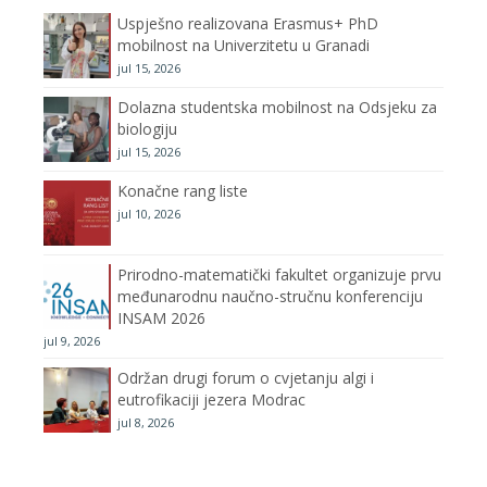
Uspješno realizovana Erasmus+ PhD
o
r
r
e
mobilnost na Univerzitetu u Granadi
jul 15, 2026
k
a
C
Dolazna studentska mobilnost na Odsjeku za
m
h
biologiju
jul 15, 2026
a
Konačne rang liste
n
jul 10, 2026
n
Prirodno-matematički fakultet organizuje prvu
međunarodnu naučno-stručnu konferenciju
e
INSAM 2026
jul 9, 2026
l
Održan drugi forum o cvjetanju algi i
eutrofikaciji jezera Modrac
jul 8, 2026