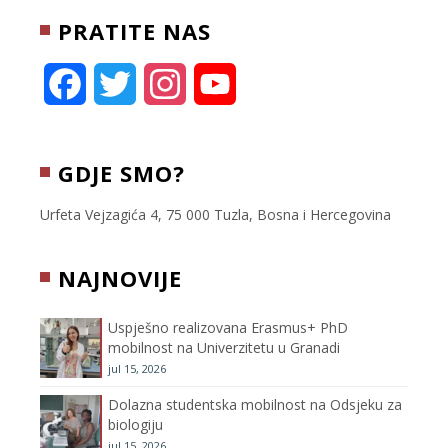
e
o
PRATITE NAS
r
o
k
F
T
I
Y
a
w
n
o
c
i
s
u
GDJE SMO?
e
t
t
T
Urfeta Vejzagića 4, 75 000 Tuzla, Bosna i Hercegovina
b
t
a
u
NAJNOVIJE
o
e
g
b
Uspješno realizovana Erasmus+ PhD
o
r
r
e
mobilnost na Univerzitetu u Granadi
jul 15, 2026
k
a
C
Dolazna studentska mobilnost na Odsjeku za
m
h
biologiju
jul 15, 2026