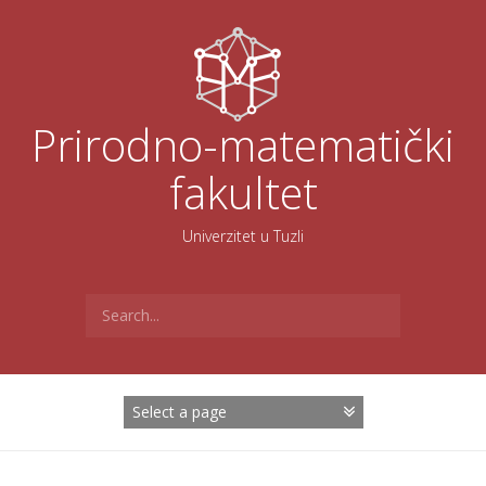
Skoči
na
sadržaj
Prirodno-matematički
fakultet
Univerzitet u Tuzli
Search
for: