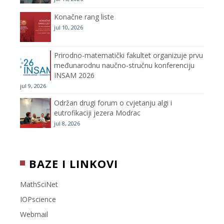
a
Konačne rang liste
n
jul 10, 2026
n
Prirodno-matematički fakultet organizuje prvu
međunarodnu naučno-stručnu konferenciju
e
INSAM 2026
jul 9, 2026
l
Održan drugi forum o cvjetanju algi i
eutrofikaciji jezera Modrac
jul 8, 2026
BAZE I LINKOVI
MathSciNet
IOPscience
Webmail