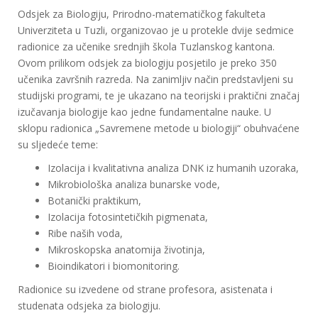
Odsjek za Biologiju, Prirodno-matematičkog fakulteta
Univerziteta u Tuzli, organizovao je u protekle dvije sedmice
radionice za učenike srednjih škola Tuzlanskog kantona.
Ovom prilikom odsjek za biologiju posjetilo je preko 350
učenika završnih razreda. Na zanimljiv način predstavljeni su
studijski programi, te je ukazano na teorijski i praktični značaj
izučavanja biologije kao jedne fundamentalne nauke. U
sklopu radionica „Savremene metode u biologiji“ obuhvaćene
su sljedeće teme:
Izolacija i kvalitativna analiza DNK iz humanih uzoraka,
Mikrobiološka analiza bunarske vode,
Botanički praktikum,
Izolacija fotosintetičkih pigmenata,
Ribe naših voda,
Mikroskopska anatomija životinja,
Bioindikatori i biomonitoring.
Radionice su izvedene od strane profesora, asistenata i
studenata odsjeka za biologiju.