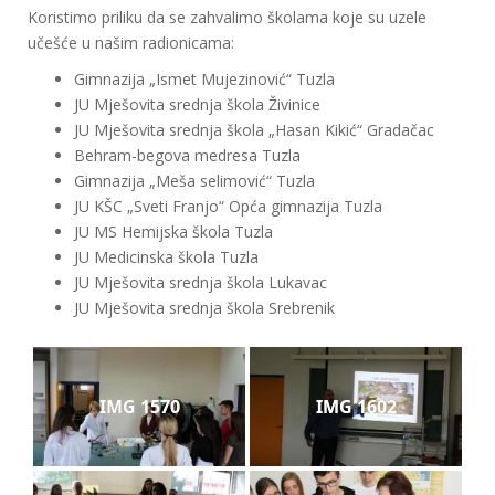
Koristimo priliku da se zahvalimo školama koje su uzele
učešće u našim radionicama:
Gimnazija „Ismet Mujezinović“ Tuzla
JU Mješovita srednja škola Živinice
JU Mješovita srednja škola „Hasan Kikić“ Gradačac
Behram-begova medresa Tuzla
Gimnazija „Meša selimović“ Tuzla
JU KŠC „Sveti Franjo“ Opća gimnazija Tuzla
JU MS Hemijska škola Tuzla
JU Medicinska škola Tuzla
JU Mješovita srednja škola Lukavac
JU Mješovita srednja škola Srebrenik
IMG 1570
IMG 1602