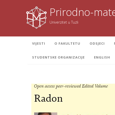
Skoči
na
Prirodno-mate
sadržaj
Univerzitet u Tuzli
VIJESTI
O FAKULTETU
ODSJECI
STUDENTSKE ORGANIZACIJE
ENGLISH