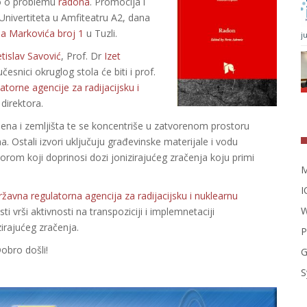
to o problemu
radona
. Promocija i
Univertiteta u Amfiteatru A2, dana
la Markovića broj 1
u Tuzli.
j
tislav Savović
, Prof. Dr
Izet
esnici okruglog stola će biti i prof.
torne agencije za radijacijsku i
direktora.
tijena i zemljišta te se koncentriše u zatvorenom prostoru
 Ostali izvori uključuju građevinske materijale i vodu
rom koji doprinosi dozi jonizirajućeg zračenja koju primi
M
I
žavna regulatorna agencija za radijacijsku i nuklearnu
W
ti vrši aktivnosti na transpoziciji i implemnetaciji
irajućeg zračenja.
P
Dobro došli!
G
S