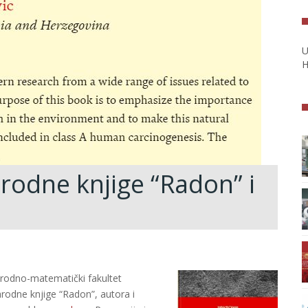
U
H
odne knjige “Radon” i
irodno-matematički fakultet
rodne knjige “Radon”, autora i