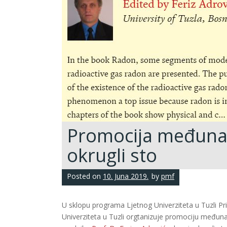
Promocija međunar
okrugli sto
Posted on
10. Juna 2019.
by
pmf
U sklopu programa Ljetnog Univerziteta u Tuzli Pr
Univerziteta u Tuzli orgtanizuje promociju međuna