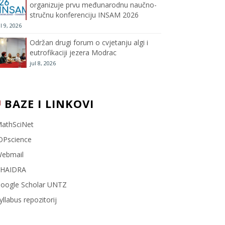
organizuje prvu međunarodnu naučno-
stručnu konferenciju INSAM 2026
l
ul 9, 2026
Održan drugi forum o cvjetanju algi i
eutrofikaciji jezera Modrac
jul 8, 2026
BAZE I LINKOVI
athSciNet
OPscience
ebmail
HAIDRA
oogle Scholar UNTZ
yllabus repozitorij