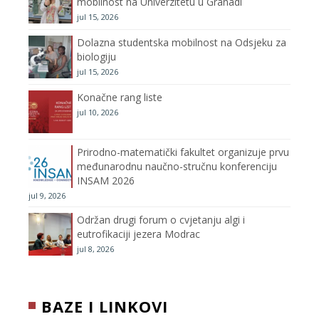
mobilnost na Univerzitetu u Granadi
jul 15, 2026
k
a
C
Dolazna studentska mobilnost na Odsjeku za
m
h
biologiju
jul 15, 2026
a
Konačne rang liste
n
jul 10, 2026
n
Prirodno-matematički fakultet organizuje prvu
međunarodnu naučno-stručnu konferenciju
e
INSAM 2026
jul 9, 2026
l
Održan drugi forum o cvjetanju algi i
eutrofikaciji jezera Modrac
jul 8, 2026
BAZE I LINKOVI