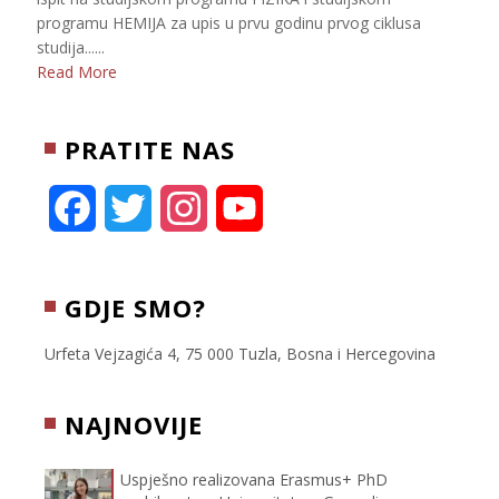
programu HEMIJA za upis u prvu godinu prvog ciklusa
studija......
Read More
PRATITE NAS
F
T
I
Y
a
w
n
o
c
i
s
u
GDJE SMO?
e
t
t
T
Urfeta Vejzagića 4, 75 000 Tuzla, Bosna i Hercegovina
b
t
a
u
NAJNOVIJE
o
e
g
b
Uspješno realizovana Erasmus+ PhD
o
r
r
e