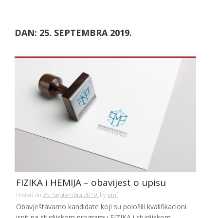
DAN:
25. SEPTEMBRA 2019.
FIZIKA i HEMIJA – obavijest o upisu
Posted on
25. Septembra 2019.
by
pmf
Obavještavamo kandidate koji su položili kvalifikacioni
ispit na studijskom programu FIZIKA i studijskom