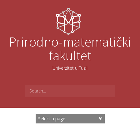
Skoči
na
sadržaj
Prirodno-matematički
fakultet
Univerzitet u Tuzli
Search
for: