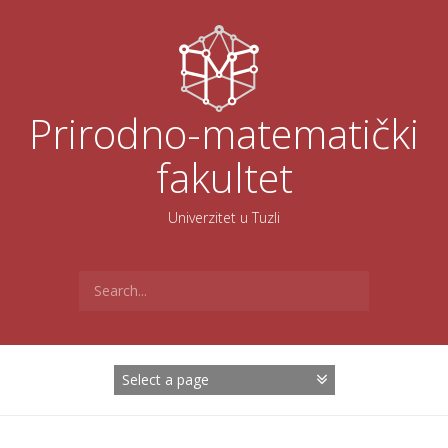
Skoči
na
sadržaj
Prirodno-matematički
fakultet
Univerzitet u Tuzli
Search
for: