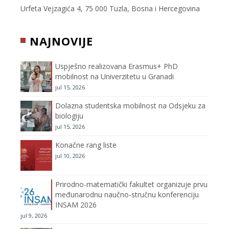
e
t
t
T
Urfeta Vejzagića 4, 75 000 Tuzla, Bosna i Hercegovina
b
t
a
u
NAJNOVIJE
o
e
g
b
Uspješno realizovana Erasmus+ PhD
o
r
r
e
mobilnost na Univerzitetu u Granadi
jul 15, 2026
k
a
C
Dolazna studentska mobilnost na Odsjeku za
m
h
biologiju
jul 15, 2026
a
Konačne rang liste
n
jul 10, 2026
n
Prirodno-matematički fakultet organizuje prvu
međunarodnu naučno-stručnu konferenciju
e
INSAM 2026
jul 9, 2026
l