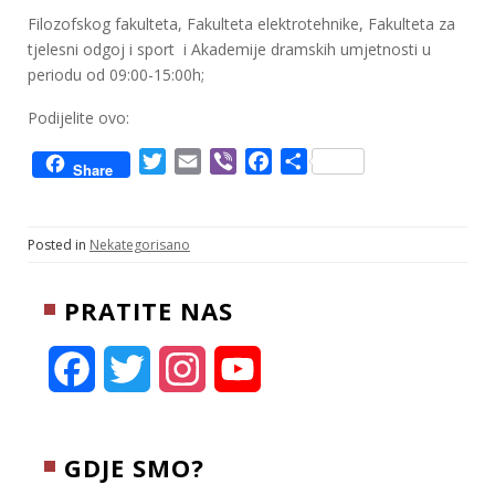
Filozofskog fakulteta, Fakulteta elektrotehnike, Fakulteta za
tjelesni odgoj i sport i Akademije dramskih umjetnosti u
periodu od 09:00-15:00h;
Podijelite ovo:
T
E
V
F
S
Share
w
m
i
a
h
i
a
b
c
a
t
i
e
e
r
Posted in
Nekategorisano
t
l
r
b
e
e
o
PRATITE NAS
r
o
k
F
T
I
Y
a
w
n
o
c
i
s
u
GDJE SMO?