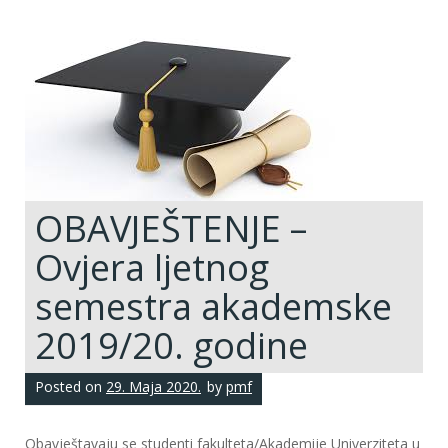
OBAVJEŠTENJE –
Ovjera ljetnog
semestra akademske
2019/20. godine
Posted on
29. Maja 2020.
by
pmf
Obavještavaju se studenti fakulteta/Akademije Univerziteta u