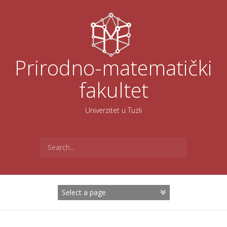
Skoči
na
sadržaj
Prirodno-matematički
fakultet
Univerzitet u Tuzli
Search
for: