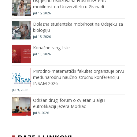
Uspješno realizovana Erasmus+ PhD
o
r
r
e
mobilnost na Univerzitetu u Granadi
jul 15, 2026
k
a
C
Dolazna studentska mobilnost na Odsjeku za
m
h
biologiju
jul 15, 2026
a
Konačne rang liste
n
jul 10, 2026
n
Prirodno-matematički fakultet organizuje prvu
međunarodnu naučno-stručnu konferenciju
e
INSAM 2026
jul 9, 2026
l
Održan drugi forum o cvjetanju algi i
eutrofikaciji jezera Modrac
jul 8, 2026