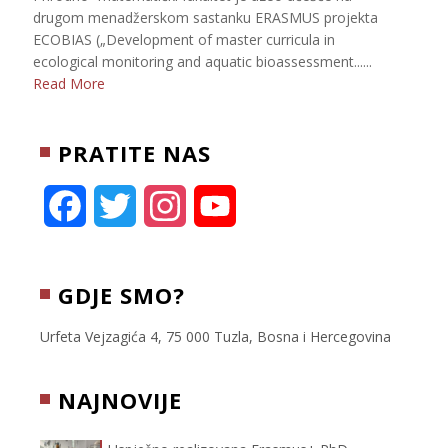
drugom menadžerskom sastanku ERASMUS projekta
ECOBIAS („Development of master curricula in
ecological monitoring and aquatic bioassessment......
Read More
PRATITE NAS
F
T
I
Y
a
w
n
o
c
i
s
u
GDJE SMO?
e
t
t
T
Urfeta Vejzagića 4, 75 000 Tuzla, Bosna i Hercegovina
b
t
a
u
NAJNOVIJE
o
e
g
b