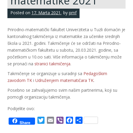
matematike 2021
Posted on
17. Marta 2021.
by
pmf
Prirodno-matematički fakultet Univerziteta u Tuzli domaćin je
kantonalnog takmičenja iz matematike za učenike srednjih
škola u 2021. godini. Takmičenje će se održati na Prirodno-
matematičkom fakultetu u subotu, 20.03.2021. godine, sa
početkom u 10.oo sati. Više informacija o takmičenju može
se pronaći na
stranici takmičenja
.
Takmičenje se organizuje u suradnji sa
Pedagoškim
zavodom TK
i
Udruženjem matematičara TK
.
Posebno se zahvaljujemo svim našim partnerima, koji su
pomogli organizaciju takmičenja.
Podijelite ovo:
T
E
V
F
S
Share
w
m
i
a
h