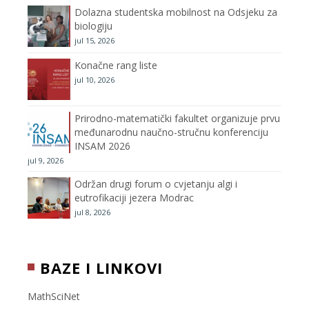
Dolazna studentska mobilnost na Odsjeku za
m
h
biologiju
jul 15, 2026
a
Konačne rang liste
n
jul 10, 2026
n
Prirodno-matematički fakultet organizuje prvu
međunarodnu naučno-stručnu konferenciju
e
INSAM 2026
jul 9, 2026
l
Održan drugi forum o cvjetanju algi i
eutrofikaciji jezera Modrac
jul 8, 2026
BAZE I LINKOVI
MathSciNet