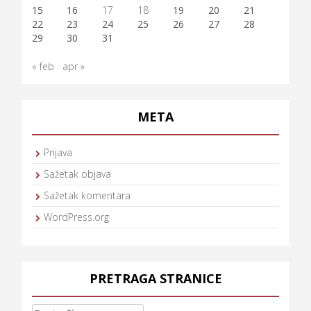
15
16
17
18
19
20
21
22
23
24
25
26
27
28
29
30
31
« feb
apr »
META
Prijava
Sažetak objava
Sažetak komentara
WordPress.org
PRETRAGA STRANICE
Pretraga: