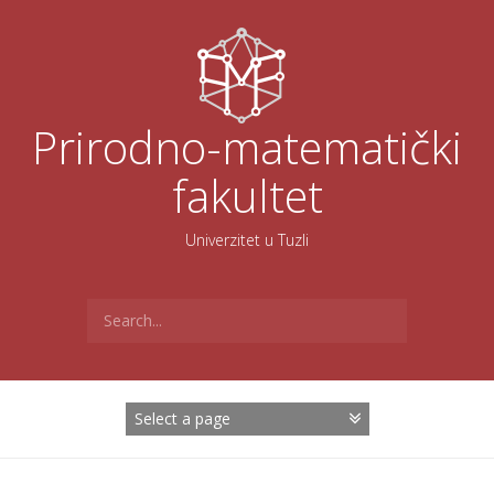
Skoči
na
sadržaj
Prirodno-matematički
fakultet
Univerzitet u Tuzli
Search
for: