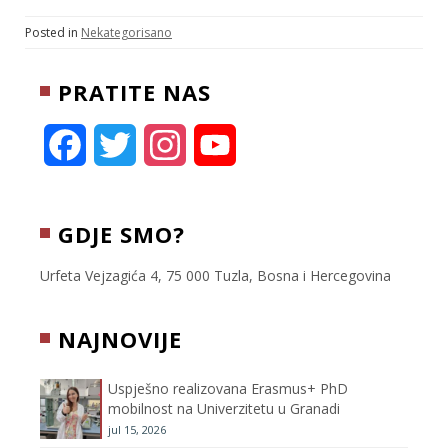
i
a
b
c
a
t
i
e
e
r
Posted in
Nekategorisano
t
l
r
b
e
e
o
PRATITE NAS
r
o
k
F
T
I
Y
a
w
n
o
c
i
s
u
GDJE SMO?
e
t
t
T
Urfeta Vejzagića 4, 75 000 Tuzla, Bosna i Hercegovina
b
t
a
u
NAJNOVIJE
o
e
g
b
Uspješno realizovana Erasmus+ PhD
o
r
r
e
mobilnost na Univerzitetu u Granadi
jul 15, 2026
k
a
C