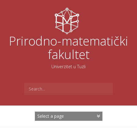
Skoči
na
sadržaj
Prirodno-matematički
fakultet
Univerzitet u Tuzli
Search
for: