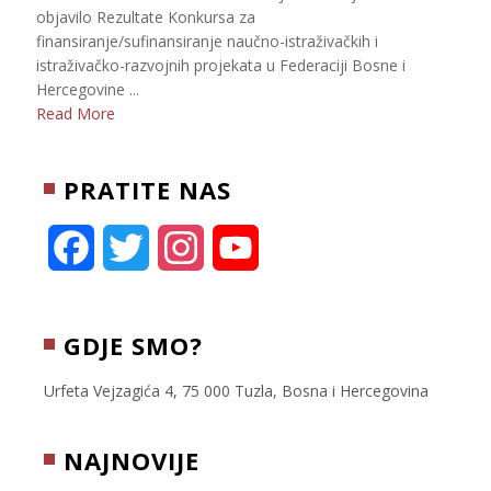
objavilo Rezultate Konkursa za
finansiranje/sufinansiranje naučno-istraživačkih i
istraživačko-razvojnih projekata u Federaciji Bosne i
Hercegovine ...
Read More
PRATITE NAS
F
T
I
Y
a
w
n
o
c
i
s
u
GDJE SMO?
e
t
t
T
Urfeta Vejzagića 4, 75 000 Tuzla, Bosna i Hercegovina
b
t
a
u
NAJNOVIJE
o
e
g
b