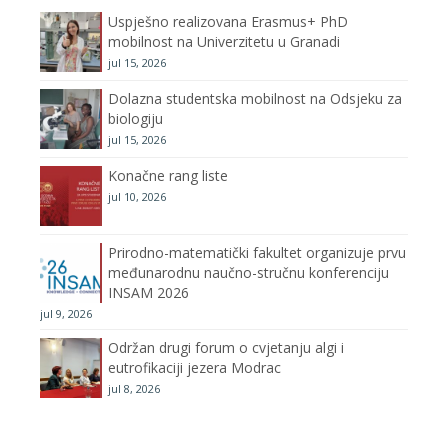
Uspješno realizovana Erasmus+ PhD
o
r
r
e
mobilnost na Univerzitetu u Granadi
jul 15, 2026
k
a
C
Dolazna studentska mobilnost na Odsjeku za
m
h
biologiju
jul 15, 2026
a
Konačne rang liste
n
jul 10, 2026
n
Prirodno-matematički fakultet organizuje prvu
međunarodnu naučno-stručnu konferenciju
e
INSAM 2026
jul 9, 2026
l
Održan drugi forum o cvjetanju algi i
eutrofikaciji jezera Modrac
jul 8, 2026